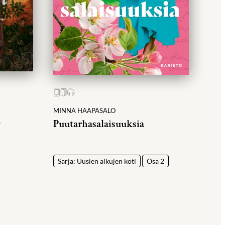
MINNA HAAPASALO
a
Puutarhasalaisuuksia
Sarja: Uusien alkujen koti
Osa 2