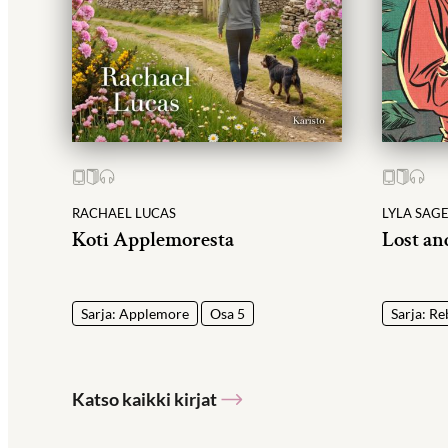
RACHAEL LUCAS
LYLA SAG
Koti Applemoresta
Lost an
Sarja: Applemore
Osa 5
Sarja: Re
Katso kaikki kirjat