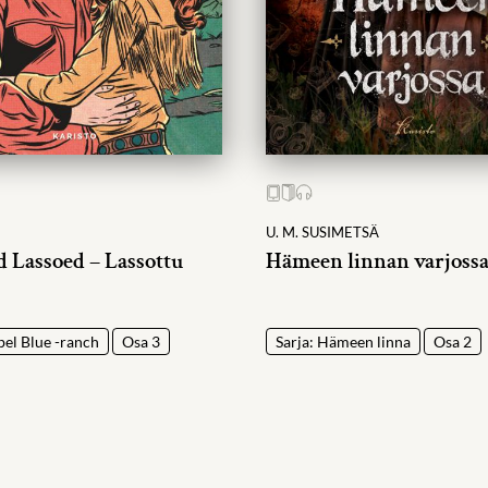
E
U. M. SUSIMETSÄ
d Lassoed – Lassottu
Hämeen linnan varjoss
bel Blue -ranch
Osa 3
Sarja: Hämeen linna
Osa 2