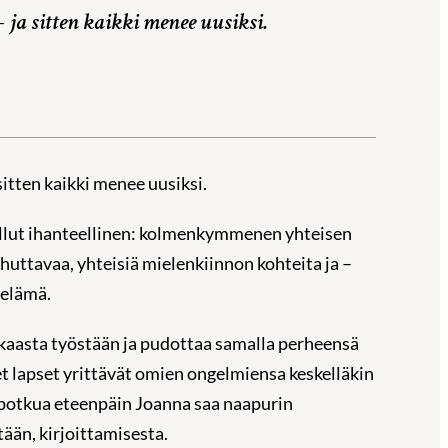
ja sitten kaikki menee uusiksi.
itten kaikki menee uusiksi.
ollut ihanteellinen: kolmenkymmenen yhteisen
huttavaa, yhteisiä mielenkiinnon kohteita ja –
ielämä.
kaasta työstään ja pudottaa samalla perheensä
t lapset yrittävät omien ongelmiensa keskelläkin
a potkua eteenpäin Joanna saa naapurin
ään, kirjoittamisesta.