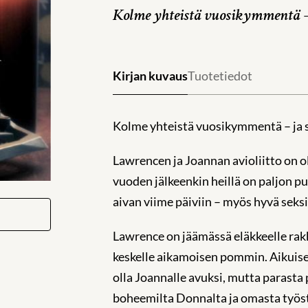
Kolme yhteistä vuosikymmentä – 
Kirjan kuvaus
Tuotetiedot
Kolme yhteistä vuosikymmentä – ja s
Lawrencen ja Joannan avioliitto on 
vuoden jälkeenkin heillä on paljon pu
aivan viime päiviin – myös hyvä seks
Lawrence on jäämässä eläkkeelle rak
keskelle aikamoisen pommin. Aikuise
olla Joannalle avuksi, mutta parast
boheemilta Donnalta ja omasta työst