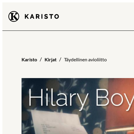
Siirry
Karisto
suoraan
sisältöön
Karisto
Kirjat
Täydellinen avioliitto