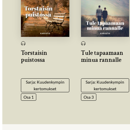
Torstaisin
Tule tapaamaan
puistossa
minua rannalle
Sarja: Kuudenkympin
Sarja: Kuudenkympin
kertomukset
kertomukset
Osa 1
Osa 3