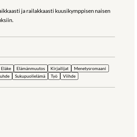
raikkaasti ja railakkaasti kuusikymppisen naisen
ksiin.
la
Eläke
Elämänmuutos
Kirjailijat
Menetysromaani
suhde
Sukupuolielämä
Työ
Viihde