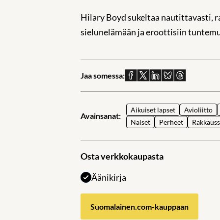
Hilary Boyd sukeltaa nautittavasti, 
sielunelämään ja eroottisiin tuntemu
Jaa somessa:
Jaa
Jaa
Jaa
Jaa
Jaa
Facebookissa
X:ssä
Linkedinissä
Blueskyssä
sähköpostil
Aikuiset lapset
Avioliitto
Avainsanat:
Naiset
Perheet
Rakkaus
Osta verkkokaupasta
Äänikirja
Suomalainen.com-kauppaan