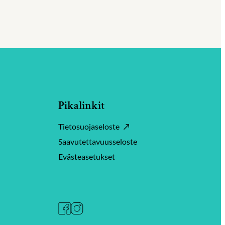
Pikalinkit
Tietosuojaseloste
Saavutettavuusseloste
Evästeasetukset
Facebook
Instagram