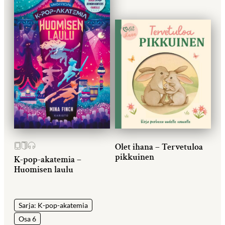
Olet ihana – Tervetuloa
pikkuinen
K-pop-akatemia –
Huomisen laulu
Sarja: K-pop-akatemia
Osa 6