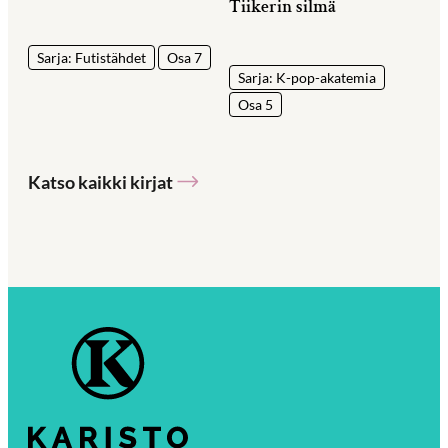
Tiikerin silmä
Sarja: Futistähdet
Osa 7
Sarja: K-pop-akatemia
Osa 5
Katso kaikki kirjat