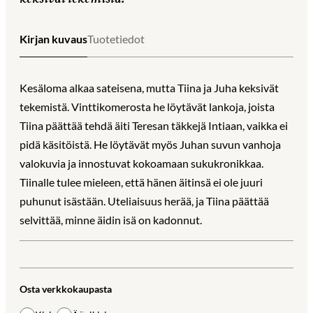
Kirjan kuvaus
Tuotetiedot
Kesäloma alkaa sateisena, mutta Tiina ja Juha keksivät
tekemistä. Vinttikomerosta he löytävät lankoja, joista
Tiina päättää tehdä äiti Teresan täkkejä Intiaan, vaikka ei
pidä käsitöistä. He löytävät myös Juhan suvun vanhoja
valokuvia ja innostuvat kokoamaan sukukronikkaa.
Tiinalle tulee mieleen, että hänen äitinsä ei ole juuri
puhunut isästään. Uteliaisuus herää, ja Tiina päättää
selvittää, minne äidin isä on kadonnut.
Osta verkkokaupasta