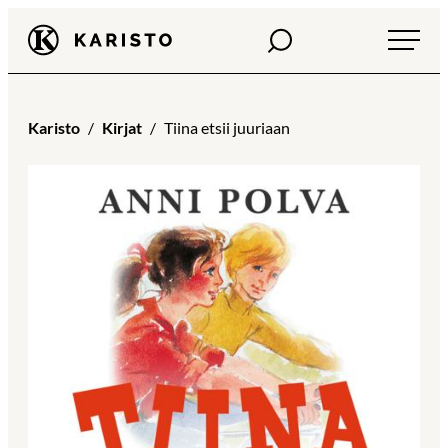
Siirry
Haku
Karisto
suoraan
sisältöön
Karisto
Kirjat
Tiina etsii juuriaan