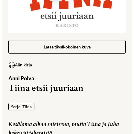
Lataa täysikokoinen kuva
Äänikirja
Anni Polva
Tiina etsii juuriaan
Sarja: Tiina
Kesäloma alkaa sateisena, mutta Tiina ja Juha
keksivät tekemistä.