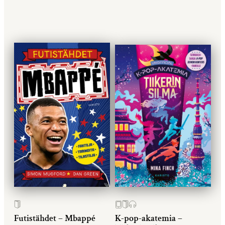
Futistähdet – Mbappé
K-pop-akatemia –