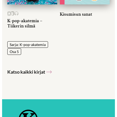
Kisumisun sanat
K-pop-akatemia –
Tiikerin silmä
Sarja: K-pop-akatemia
Osa 5
Katso kaikki kirjat