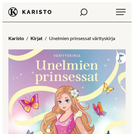
Siirry
Haku
Karisto
suoraan
sisältöön
Karisto
Kirjat
Unelmien prinsessat värityskirja