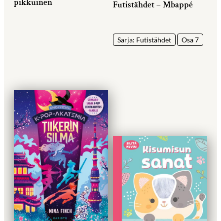
pikkuinen
Futistähdet – Mbappé
Sarja: Futistähdet
Osa 7