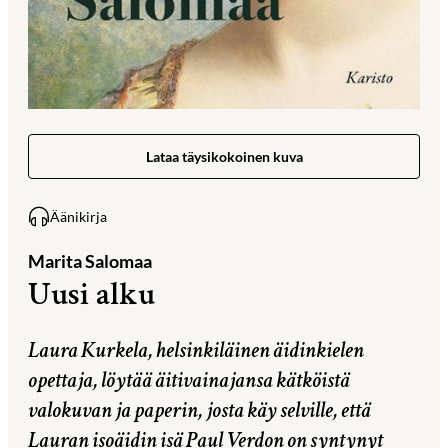
Lataa täysikokoinen kuva
Äänikirja
Marita Salomaa
Uusi alku
Laura Kurkela, helsinkiläinen äidinkielen
opettaja, löytää äitivainajansa kätköistä
valokuvan ja paperin, josta käy selville, että
Lauran isoäidin isä Paul Verdon on syntynyt