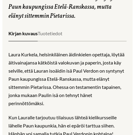
Paun kaupungissa Etelä-Ranskassa, mutta
elänyt sittemmin Pietarissa.
Kirjan kuvaus
Tuotetiedot
Laura Kurkela, helsinkiläinen äidinkielen opettaja, löytää
äitivainajansa kätköistä valokuvan ja paperin, josta käy
selville, että Lauran isoäidin isä Paul Verdon on syntynyt
Paun kaupungissa Etelä-Ranskassa, mutta elänyt
sittemmin Pietarissa. Ohessa on testamentin tapainen,
jonka mukaan Paulin isä on tehnyt hänet
perinnöttömäksi.
Kun Lauralle tarjoutuu tilaisuus lähteä kielikursseille
lähelle Paun kaupunkia, hän ei epäröi tarttua siihen.
Hänhän voi samalla tutkia Paul Verdonin kohtaloa!