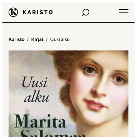
Siirry
Haku
Karisto
suoraan
sisältöön
Karisto
Kirjat
Uusi alku