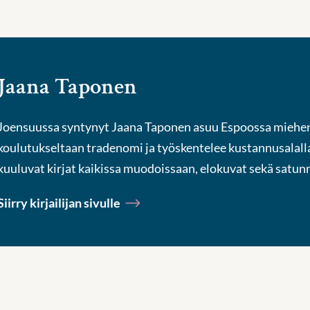
Jaana Taponen
Joensuussa syntynyt Jaana Taponen asuu Espoossa miehen
koulutukseltaan tradenomi ja työskentelee kustannusalalla
kuuluvat kirjat kaikissa muodoissaan, elokuvat sekä satunn
Siirry kirjailijan sivulle