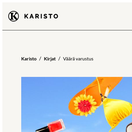
Siirry
Karisto
suoraan
sisältöön
Karisto
Kirjat
Väärä varustus