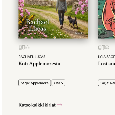
RACHAEL LUCAS
LYLA SAG
Koti Applemoresta
Lost an
Sarja: Applemore
Osa 5
Sarja: Re
Katso kaikki kirjat