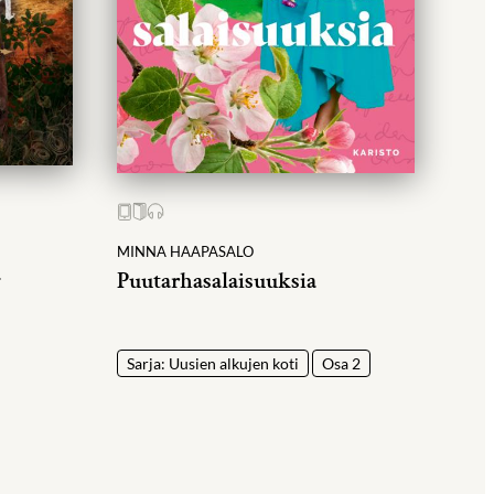
MINNA HAAPASALO
a
Puutarhasalaisuuksia
Sarja: Uusien alkujen koti
Osa 2