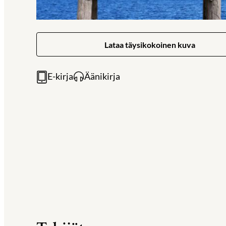
Lataa täysikokoinen kuva
E-kirja
Äänikirja