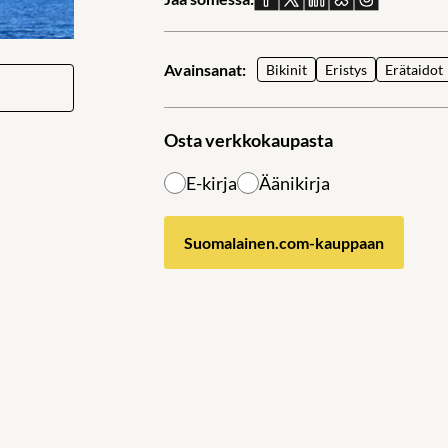
Facebookissa
X:ssä
Linkedinissä
Blueskyssä
sähköpostil
Avainsanat:
Bikinit
Eristys
Erätaidot
Osta verkkokaupasta
E-kirja
Äänikirja
Suomalainen.com-kauppaan