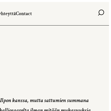
Haku
yhteyttä
Contact
a Ilpon kanssa, mutta sattumien summana
 kalliosaarelta ilman mitään mukavuuksia.