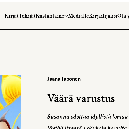
Kirjat
Tekijät
Kustantamo
Medialle
Kirjailijaksi
Ota 
Jaana Taponen
Väärä varustus
Susanna odottaa idyllistä loma
löytää itsensä ypöyksin karulta