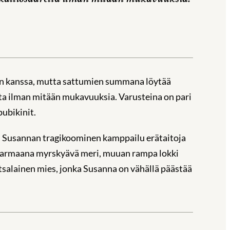
pon kanssa, mutta sattumien summana löytää
lta ilman mitään mukavuuksia. Varusteina on pari
ubikinit.
n Susannan tragikoominen kamppailu erätaitoja
ynharmaana myrskyävä meri, muuan rampa lokki
salainen mies, jonka Susanna on vähällä päästää