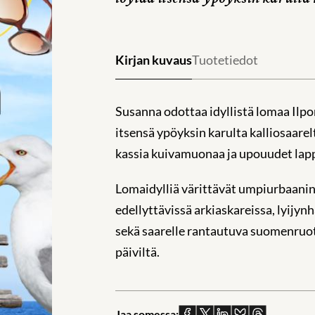
Kirjan kuvaus
Tuotetiedot
Susanna odottaa idyllistä lomaa Il
itsensä ypöyksin karulta kalliosaare
kassia kuivamuonaa ja upouudet lapp
Lomaidylliä värittävät umpiurbaani
edellyttävissä arkiaskareissa, lyij
sekä saarelle rantautuva suomenruot
päiviltä.
Jaa somessa:
Jaa
Jaa
Jaa
Jaa
Jaa