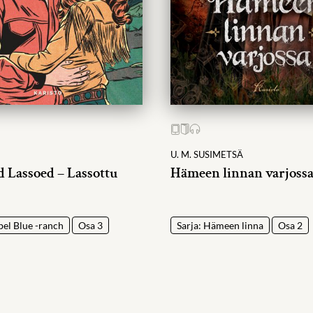
E
U. M. SUSIMETSÄ
d Lassoed – Lassottu
Hämeen linnan varjoss
bel Blue -ranch
Osa 3
Sarja: Hämeen linna
Osa 2