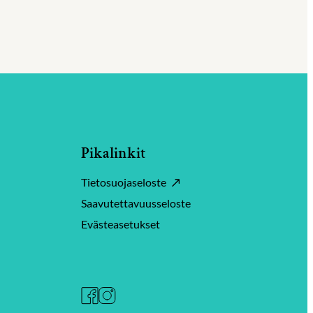
Pikalinkit
Tietosuojaseloste
Saavutettavuusseloste
Evästeasetukset
Facebook
Instagram