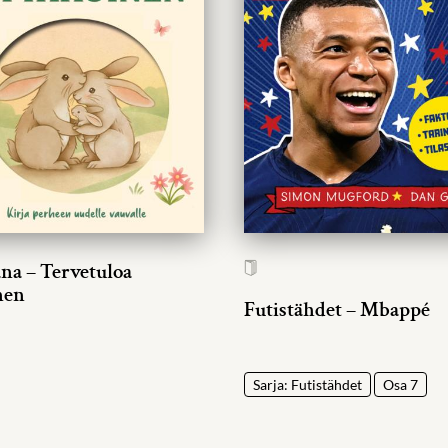
ana – Tervetuloa
nen
Futistähdet – Mbappé
Sarja: Futistähdet
Osa 7