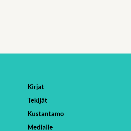
Kirjat
Tekijät
Kustantamo
Medialle