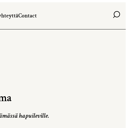
Haku
yhteyttä
Contact
oma
mässä hapuileville.