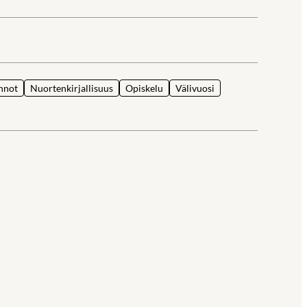
la
nnot
Nuortenkirjallisuus
Opiskelu
Välivuosi