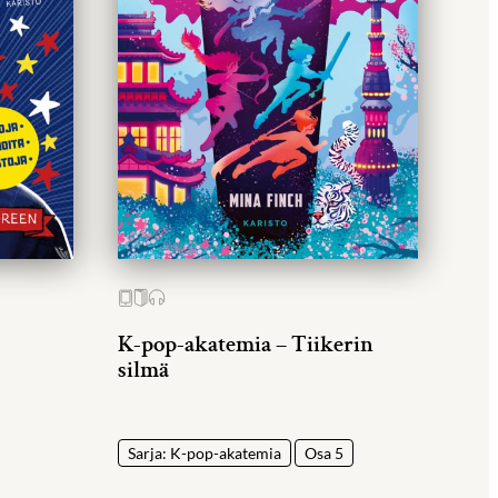
K-pop-akatemia – Tiikerin
silmä
Sarja: K-pop-akatemia
Osa 5