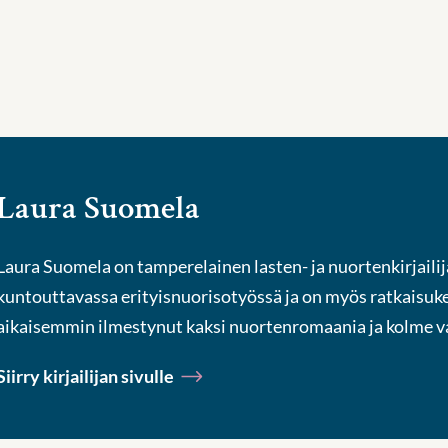
Laura Suomela
Laura Suomela on tamperelainen lasten- ja nuortenkirjaili
kuntouttavassa erityisnuorisotyössä ja on myös ratkaisuk
aikaisemmin ilmestynut kaksi nuortenromaania ja kolme v
Siirry kirjailijan sivulle