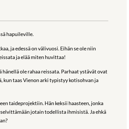
ä hapuileville.
aa, ja edessä on välivuosi. Eihän se ole niin
eissata ja elää miten huvittaa!
hänellä ole rahaa reissata. Parhaat ystävät ovat
, kun taas Vienon arki typistyy kotisohvan ja
en taideprojektiin. Hän keksii haasteen, jonka
elvittämään jotain todellista ihmisistä. Ja ehkä
aan?