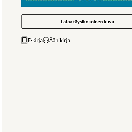
Lataa täysikokoinen kuva
E-kirja
Äänikirja