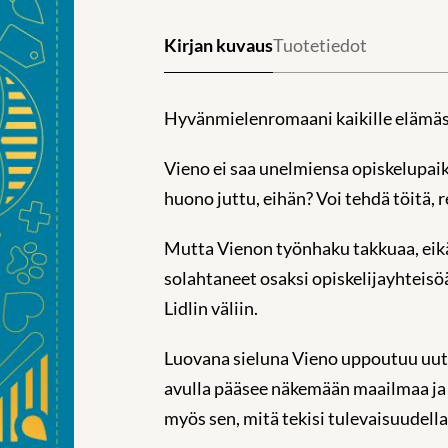
Kirjan kuvaus
Tuotetiedot
Hyvänmielenromaani kaikille elämäss
Vieno ei saa unelmiensa opiskelupaikk
huono juttu, eihän? Voi tehdä töitä, r
Mutta Vienon työnhaku takkuaa, eikä 
solahtaneet osaksi opiskelijayhteisöä
Lidlin väliin.
Luovana sieluna Vieno uppoutuu uute
avulla pääsee näkemään maailmaa ja s
myös sen, mitä tekisi tulevaisuudell