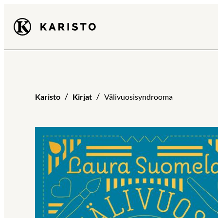
Siirry
Karisto
suoraan
sisältöön
Karisto
Kirjat
Välivuosisyndrooma