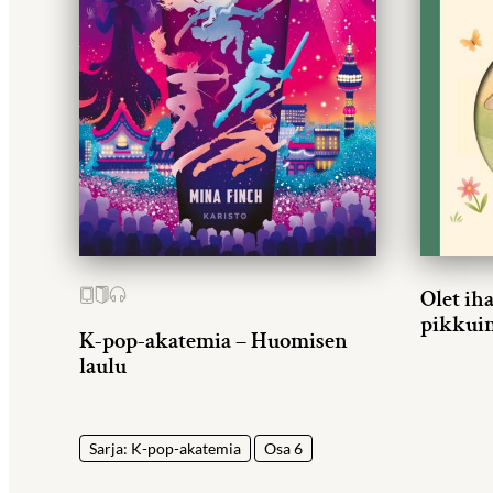
Olet ih
pikkui
K-pop-akatemia – Huomisen
laulu
Sarja: K-pop-akatemia
Osa 6