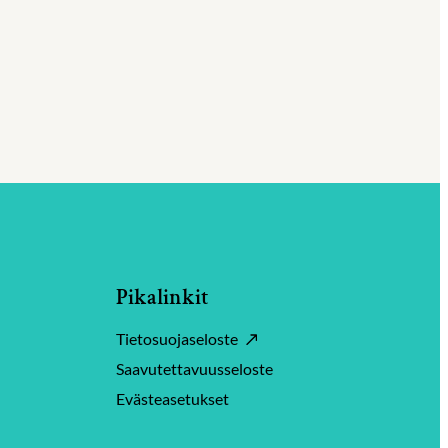
Pikalinkit
Tietosuojaseloste
Saavutettavuusseloste
Evästeasetukset