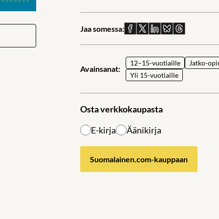
Jaa somessa:
Jaa
Jaa
Jaa
Jaa
Jaa
Facebookissa
X:ssä
Linkedinissä
Blueskyssä
sähköpostil
12–15-vuotiaille
Jatko-opi
Avainsanat:
Yli 15-vuotiaille
Osta verkkokaupasta
E-kirja
Äänikirja
Suomalainen.com-kauppaan