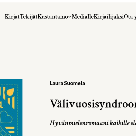
Kirjat
Tekijät
Kustantamo
Medialle
Kirjailijaksi
Ota 
Laura Suomela
Välivuosisyndro
Hyvänmielenromaani kaikille elä