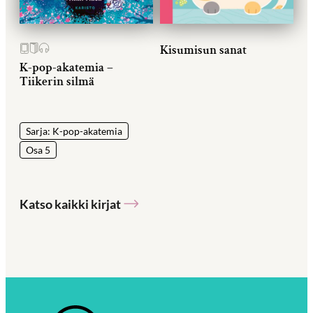
Kisumisun sanat
K-pop-akatemia –
Tiikerin silmä
Sarja: K-pop-akatemia
Osa 5
Katso kaikki kirjat