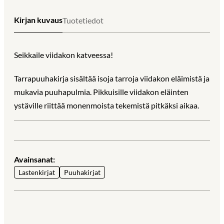
Kirjan kuvaus
Tuotetiedot
Seikkaile viidakon katveessa!
Tarrapuuhakirja sisältää isoja tarroja viidakon eläimistä ja
mukavia puuhapulmia. Pikkuisille viidakon eläinten
ystäville riittää monenmoista tekemistä pitkäksi aikaa.
Avainsanat:
Lastenkirjat
Puuhakirjat