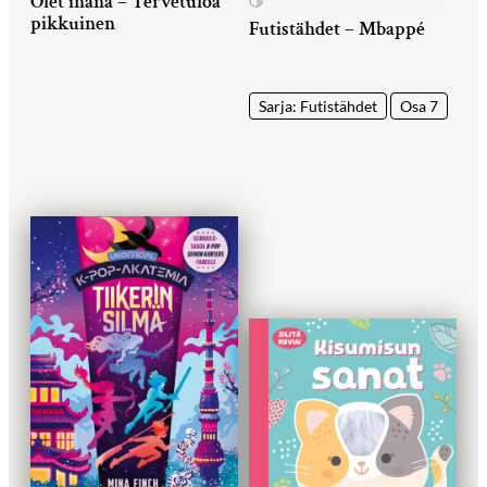
Olet ihana – Tervetuloa
pikkuinen
Futistähdet – Mbappé
Sarja: Futistähdet
Osa 7