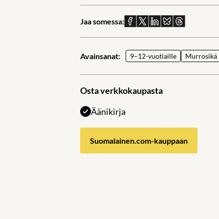
Jaa somessa:
Jaa
Jaa
Jaa
Jaa
Jaa
Facebookissa
X:ssä
Linkedinissä
Blueskyssä
sähköpostil
Avainsanat:
9–12-vuotiaille
Murrosikä
Osta verkkokaupasta
Äänikirja
Suomalainen.com-kauppaan