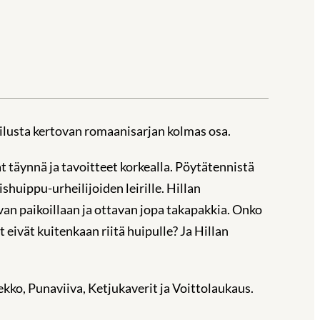
heilusta kertovan romaanisarjan kolmas osa.
t täynnä ja tavoitteet korkealla. Pöytätennistä
uippu-urheilijoiden leirille. Hillan
van paikoillaan ja ottavan jopa takapakkia. Onko
 eivät kuitenkaan riitä huipulle? Ja Hillan
kko, Punaviiva, Ketjukaverit ja Voittolaukaus.