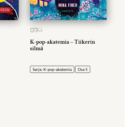
K-pop-akatemia – Tiikerin
silmä
Sarja: K-pop-akatemia
Osa 5