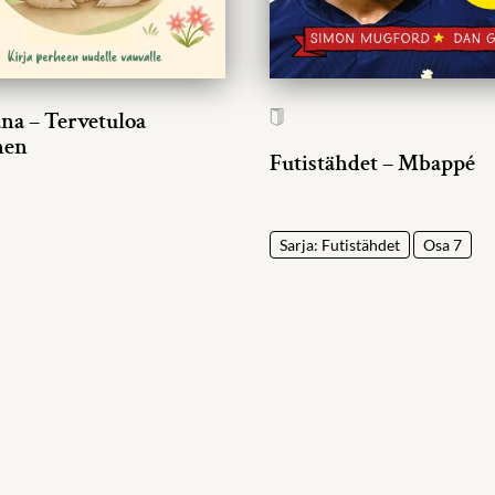
ana – Tervetuloa
nen
Futistähdet – Mbappé
Sarja: Futistähdet
Osa 7