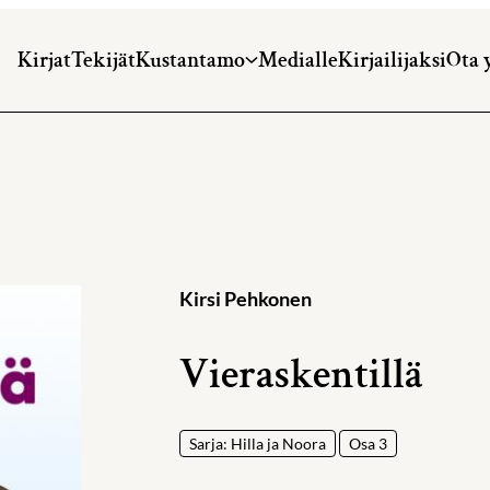
Kirjat
Tekijät
Kustantamo
Medialle
Kirjailijaksi
Ota 
Kirsi Pehkonen
Vieraskentillä
Sarja: Hilla ja Noora
Osa 3