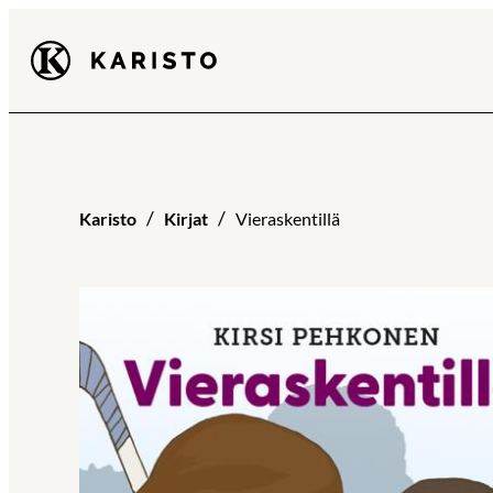
Siirry
Karisto
suoraan
sisältöön
Karisto
Kirjat
Vieraskentillä