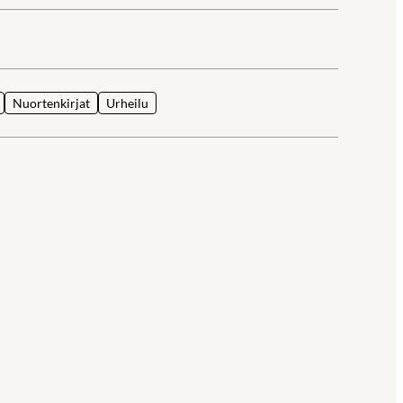
la
Nuortenkirjat
Urheilu