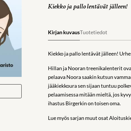
Kiekko ja pallo lentävät jälleen!
Kirjan kuvaus
Tuotetiedot
Kiekko ja pallo lentävät jälleen! Ur
Hillan ja Nooran treenikalenterit ova
pelaava Noora saakin kutsun vammaish
jääkiekkoura sen sijaan tuntuu polke
pelaamisessa mitään mieltä, jos kyvyt
ihastus Birgerkin on toisen oma.
Lue myös sarjan muut osat Aloituskie