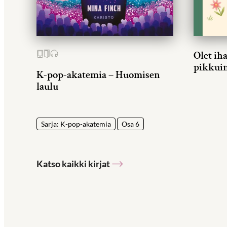
Olet ih
pikkui
K-pop-akatemia – Huomisen
laulu
Sarja: K-pop-akatemia
Osa 6
Katso kaikki kirjat