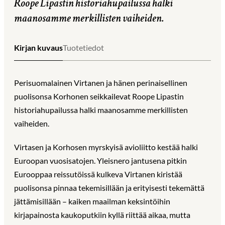
Roope Lipastin historiahupailussa halki
maanosamme merkillisten vaiheiden.
Kirjan kuvaus
Tuotetiedot
Perisuomalainen Virtanen ja hänen perinaisellinen
puolisonsa Korhonen seikkailevat Roope Lipastin
historiahupailussa halki maanosamme merkillisten
vaiheiden.
Virtasen ja Korhosen myrskyisä avioliitto kestää halki
Euroopan vuosisatojen. Yleisnero jantusena pitkin
Eurooppaa reissutöissä kulkeva Virtanen kiristää
puolisonsa pinnaa tekemisillään ja erityisesti tekemättä
jättämisillään – kaiken maailman keksintöihin
kirjapainosta kaukoputkiin kyllä riittää aikaa, mutta