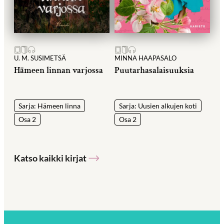
U. M. SUSIMETSÄ
MINNA HAAPASALO
Hämeen linnan varjossa
Puutarhasalaisuuksia
Sarja: Hämeen linna
Sarja: Uusien alkujen koti
Osa 2
Osa 2
Katso kaikki kirjat