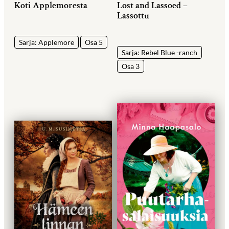
Koti Applemoresta
Lost and Lassoed –
Lassottu
Sarja: Applemore
Osa 5
Sarja: Rebel Blue -ranch
Osa 3