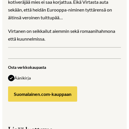
kotiveräjää mies ei saa korjattua. Eikä Virtasta auta
sekään, että heidän Eurooppa-niminen tyttärensä on
äitinsä veroinen tuittupää…
Virtanen on seikkailut aiemmin sekä romaanihahmona
että kuunnelmissa.
Osta verkkokaupasta
Äänikirja
Suomalainen.com-kauppaan