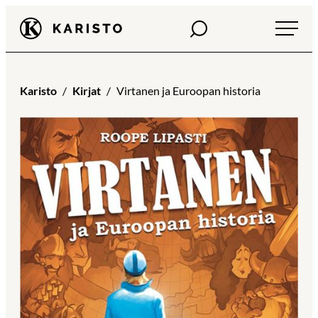
Siirry
Haku
Karisto
suoraan
sisältöön
Karisto
Kirjat
Virtanen ja Euroopan historia