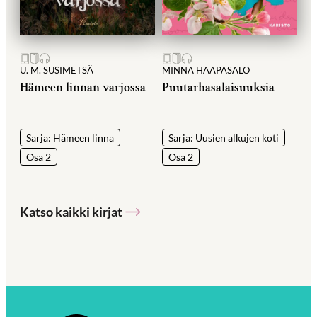
U. M. SUSIMETSÄ
MINNA HAAPASALO
Hämeen linnan varjossa
Puutarhasalaisuuksia
Sarja: Hämeen linna
Sarja: Uusien alkujen koti
Osa 2
Osa 2
Katso kaikki kirjat