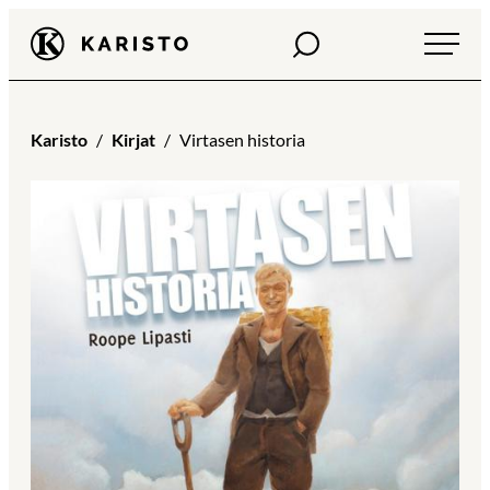
Siirry
Haku
Karisto
suoraan
sisältöön
Karisto
Kirjat
Virtasen historia