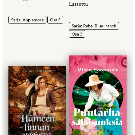
Lassottu
Sarja: Applemore
Osa 5
Sarja: Rebel Blue -ranch
Osa 3