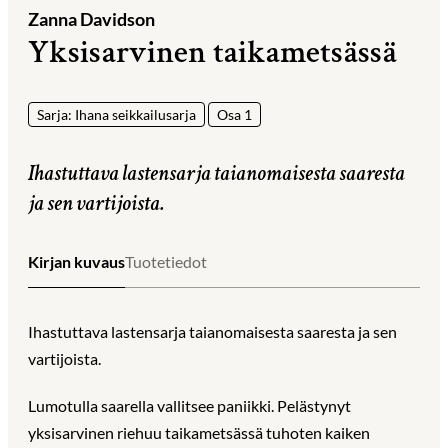
Zanna Davidson
Yksisarvinen taikametsässä
Sarja: Ihana seikkailusarja
Osa 1
Ihastuttava lastensarja taianomaisesta saaresta
ja sen vartijoista.
Kirjan kuvaus
Tuotetiedot
Ihastuttava lastensarja taianomaisesta saaresta ja sen
vartijoista.
Lumotulla saarella vallitsee paniikki. Pelästynyt
yksisarvinen riehuu taikametsässä tuhoten kaiken