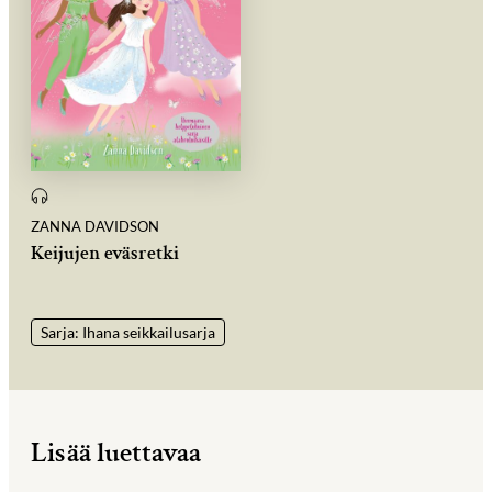
ZANNA DAVIDSON
Keijujen eväsretki
Sarja: Ihana seikkailusarja
Lisää luettavaa