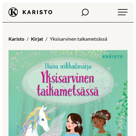
Siirry
Haku
Karisto
suoraan
sisältöön
Karisto
Kirjat
Yksisarvinen taikametsässä