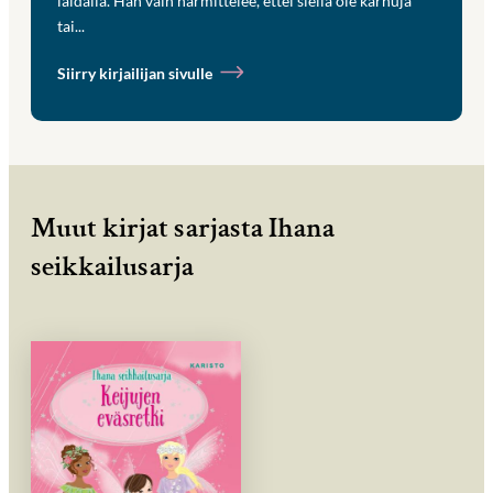
laidalla. Hän vain harmittelee, ettei siellä ole karhuja
tai...
Siirry kirjailijan sivulle
Muut kirjat sarjasta Ihana
seikkailusarja