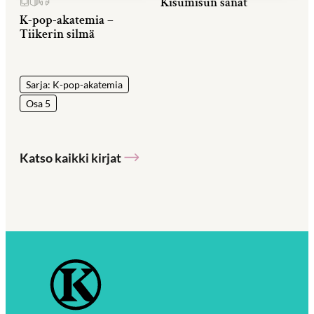
Kisumisun sanat
K-pop-akatemia –
Tiikerin silmä
Sarja: K-pop-akatemia
Osa 5
Katso kaikki kirjat