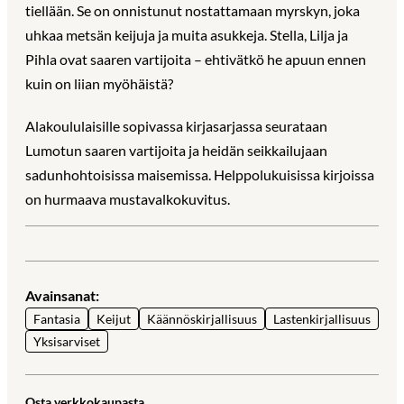
tiellään. Se on onnistunut nostattamaan myrskyn, joka
uhkaa metsän keijuja ja muita asukkeja. Stella, Lilja ja
Pihla ovat saaren vartijoita – ehtivätkö he apuun ennen
kuin on liian myöhäistä?
Alakoululaisille sopivassa kirjasarjassa seurataan
Lumotun saaren vartijoita ja heidän seikkailujaan
sadunhohtoisissa maisemissa. Helppolukuisissa kirjoissa
on hurmaava mustavalkokuvitus.
Avainsanat:
Fantasia
Keijut
Käännöskirjallisuus
Lastenkirjallisuus
Yksisarviset
Osta verkkokaupasta