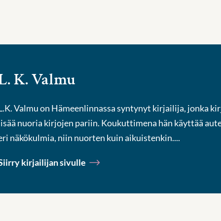
L. K. Valmu
L.K. Valmu on Hämeenlinnassa syntynyt kirjailija, jonka k
lisää nuoria kirjojen pariin. Koukuttimena hän käyttää auten
eri näkökulmia, niin nuorten kuin aikuistenkin....
Siirry kirjailijan sivulle