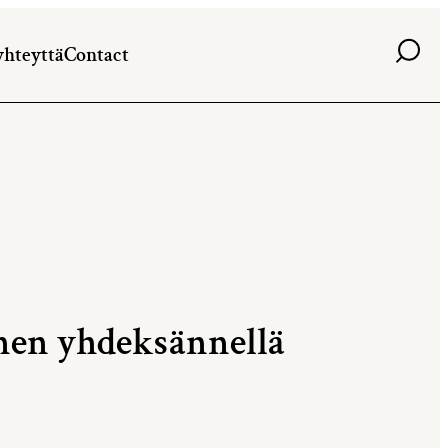
Haku
yhteyttä
Contact
nen yhdeksännellä