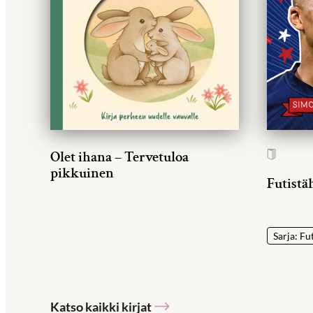
Olet ihana – Tervetuloa
pikkuinen
Futistä
Sarja: Fu
Katso kaikki kirjat