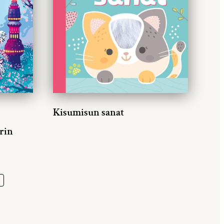
Kisumisun sanat
rin