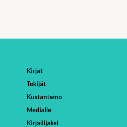
Kirjat
Tekijät
Kustantamo
Medialle
Kirjailijaksi