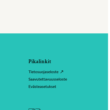
Pikalinkit
Tietosuojaseloste
Saavutettavuusseloste
Evästeasetukset