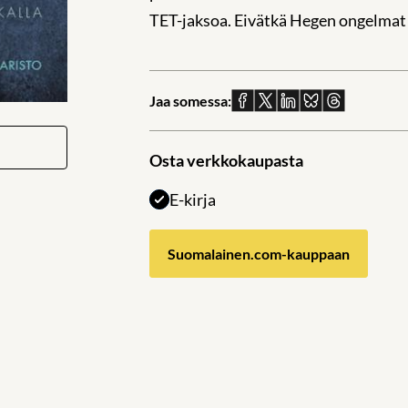
TET-jaksoa. Eivätkä Hegen ongelmat 
Jaa somessa:
Jaa
Jaa
Jaa
Jaa
Jaa
Facebookissa
X:ssä
Linkedinissä
Blueskyssä
sähköpostil
Osta verkkokaupasta
E-kirja
Suomalainen.com-kauppaan