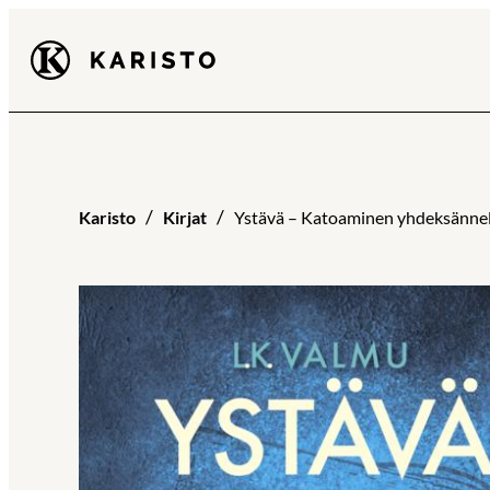
Siirry
Karisto
suoraan
sisältöön
Karisto
Kirjat
Ystävä – Katoaminen yhdeksännell