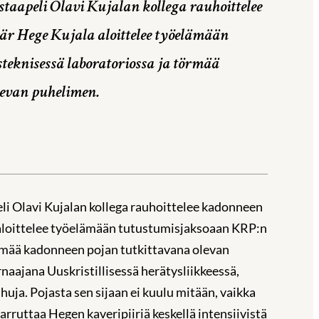
aapeli Olavi Kujalan kollega rauhoittelee
tär Hege Kujala aloittelee työelämään
eknisessä laboratoriossa ja törmää
levan puhelimen.
li Olavi Kujalan kollega rauhoittelee kadonneen
a aloittelee työelämään tutustumisjaksoaan KRP:n
örmää kadonneen pojan tutkittavana olevan
naajana Uuskristillisessä herätysliikkeessä,
uja. Pojasta sen sijaan ei kuulu mitään, vaikka
rruttaa Hegen kaveripiiriä keskellä intensiivistä