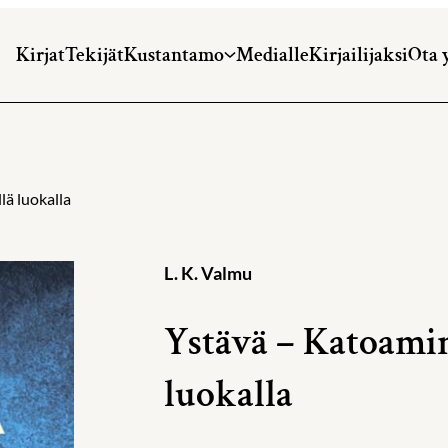
Kirjat
Tekijät
Kustantamo
Medialle
Kirjailijaksi
Ota 
ä luokalla
L. K. Valmu
Ystävä – Katoami
luokalla