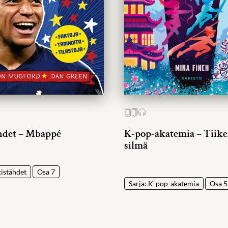
hdet – Mbappé
K-pop-akatemia – Tiike
silmä
tistähdet
Osa 7
Sarja: K-pop-akatemia
Osa 5