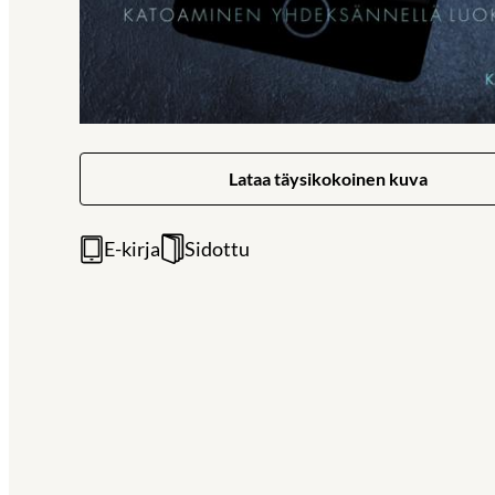
Lataa täysikokoinen kuva
E-kirja
Sidottu