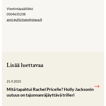
Viestintäpäällikkö
0504635238
anni.gullichsen@otava.fi
Lisää luettavaa
25.9.2025
Mitä tapahtui Rachel Pricelle? Holly Jacksonin
uutuus on tajunnanräjäyttävä trilleri