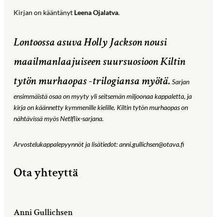
Kirjan on kääntänyt
Leena Ojalatva
.
Lontoossa asuva Holly Jackson
nousi
maailmanlaajuiseen suursuosioon Kiltin
tytön murhaopas -trilogiansa myötä.
Sarjan
ensimmäistä osaa on myyty yli seitsemän miljoonaa kappaletta, ja
kirja on käännetty kymmenille kielille. Kiltin tytön murhaopas on
nähtävissä myös Netlflix-sarjana.
Arvostelukappalepyynnöt ja lisätiedot: anni.gullichsen@otava.fi
Ota yhteyttä
Anni Gullichsen