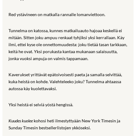
Red ystävineen on matkalla rannalle lomanviettoon.
Tunnelma on katossa, kunnes matkailuauto hajoaa keskellä ei
mitään. Sitten joku ampuu renkaat tyhjiksi yksi kerrallaan. Käy
ilmi, ettei kyse ole onnettomuudesta: joku tietää tasan tarkkaan,
keitä he ovat. Yksi porukasta kantaa mukanaan salaisuutta,
jonka vuoksi ampuja on valmis tappamaan.
Kaverukset yrittävät epätoivoisesti paeta ja samalla selvittää,
kuka heistä on kohde. Valehteleeko joku? Tunnelma ahtaassa
autossa käy kuolettavaksi.
Yksi heistä ei selviä yöstä hengissä.
Kuudes kuolee
kohosi heti ilmestyttyään New York Timesin ja
Sunday Timesin bestsellerlistojen ykköseksi.