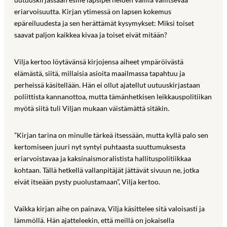
eriarvoisuutta. Kirjan ytimessä on lapsen kokemus
epäreiluudesta ja sen herättämät kysymykset: Miksi toiset
saavat paljon kaikkea kivaa ja toiset eivät mitään?
Vilja kertoo löytävänsä kirjojensa aiheet ympäröivästä
elämästä, siitä, millaisia asioita maailmassa tapahtuu ja
perheissä käsitellään. Hän ei ollut ajatellut uutuuskirjastaan
poliittista kannanottoa, mutta tämänhetkisen leikkauspolitiikan
myötä siitä tuli Viljan mukaan väistämättä sitäkin.
”Kirjan tarina on minulle tärkeä itsessään, mutta kyllä palo sen
kertomiseen juuri nyt syntyi puhtaasta suuttumuksesta
eriarvoistavaa ja kaksinaismoralistista hallituspolitiikkaa
kohtaan. Tällä hetkellä vallanpitäjät jättävät sivuun ne, jotka
eivät itseään pysty puolustamaan”, Vilja kertoo.
Vaikka kirjan aihe on painava, Vilja käsittelee sitä valoisasti ja
lämmöllä. Hän ajatteleekin, että meillä on jokaisella