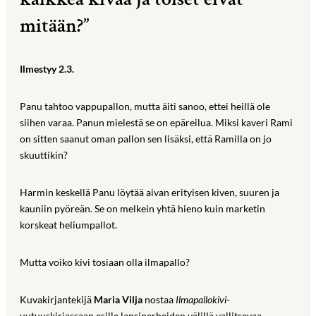
mitään?”
Ilmestyy 2.3.
Panu tahtoo vappupallon, mutta äiti sanoo, ettei heillä ole
siihen varaa. Panun mielestä se on epäreilua. Miksi kaveri Rami
on sitten saanut oman pallon sen lisäksi, että Ramilla on jo
skuuttikin?
Harmin keskellä Panu löytää aivan erityisen kiven, suuren ja
kauniin pyöreän. Se on melkein yhtä hieno kuin marketin
korskeat heliumpallot.
Mutta voiko kivi tosiaan olla ilmapallo?
Kuvakirjantekijä
Maria Vilja
nostaa
Ilmapallokivi
-
uutuuskirjassaan esille lapsiperheiden välillä vallitsevaa