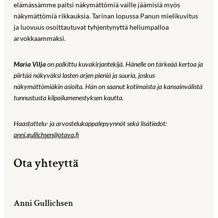
elämässämme paitsi näkymättömiä vaille jäämisiä myös
näkymättömiä rikkauksia. Tarinan lopussa Panun mielikuvitus
ja luovuus osoittautuvat tyhjentynyttä heliumpalloa
arvokkaammaksi.
Maria Vilja
on palkittu kuvakirjantekijä. Hänelle on tärkeää kertoa ja
piirtää näkyväksi lasten arjen pieniä ja suuria, joskus
näkymättömiäkin asioita. Hän on saanut kotimaista ja kansainvälistä
tunnustusta kilpailumenestyksen kautta.
Haastattelu- ja arvostelukappalepyynnöt sekä lisätiedot:
anni.gullichsen@otava.fi
Ota yhteyttä
Anni Gullichsen