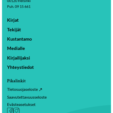
00120 Helsinki
Puh. 09 15 661
Kirjat
Tekijät
Kustantamo
Medialle
Kirjailijaksi
Yhteystiedot
Pikalinkit
Tietosuojaseloste
Saavutettavuusseloste
Evästeasetukset
Facebook
Instagram