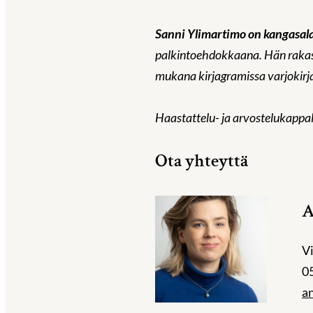
Sanni Ylimartimo on kangasalal
palkintoehdokkaana. Hän rakasta
mukana kirjagramissa varjokirja
Haastattelu- ja arvostelukappal
Ota yhteyttä
A
Vi
0
an