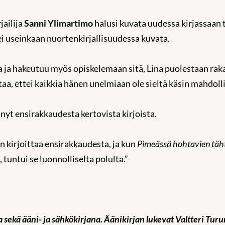
jailija
Sanni Ylimartimo
halusi kuvata uudessa kirjassaan 
 ei useinkaan nuortenkirjallisuudessa kuvata.
ta ja hakeutuu myös opiskelemaan sitä, Lina puolestaan r
aa, ettei kaikkia hänen unelmiaan ole sieltä käsin mahdolli
nyt ensirakkaudesta kertovista kirjoista.
an kirjoittaa ensirakkaudesta, ja kun
Pimeässä hohtavien täh
 tuntui se luonnolliselta polulta.”
 sekä ääni- ja sähkökirjana. Äänikirjan lukevat Valtteri Tur