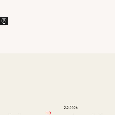
Jaa
issä
skyssä
sähköpostilla
2.2.2026