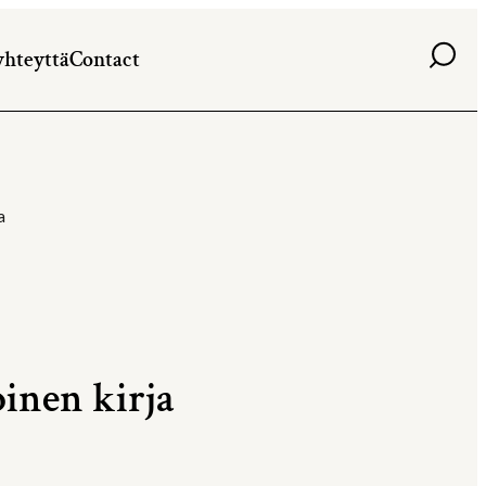
Haku
yhteyttä
Contact
a
inen kirja