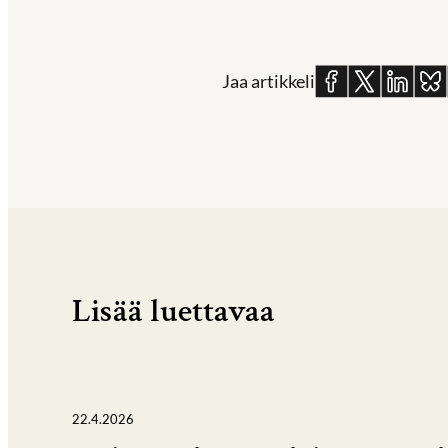
Jaa
Jaa
Jaa
Jaa
Jaa artikkeli
Facebookissa
X:ssä
Linkedin
Blue
Lisää luettavaa
22.4.2026