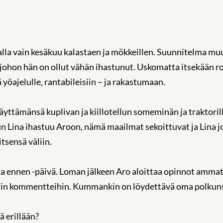
alla vain kesäkuu kalastaen ja mökkeillen. Suunnitelma mu
, johon hän on ollut vähän ihastunut. Uskomatta itsekään 
 yöajelulle, rantabileisiin – ja rakastumaan.
äyttämänsä kuplivan ja kiillotellun someminän ja traktoril
un Lina ihastuu Aroon, nämä maailmat sekoittuvat ja Lina 
itsensä väliin.
ta ennen -päivä. Loman jälkeen Aro aloittaa opinnot ammat
siin kommentteihin. Kummankin on löydettävä oma polkun
ä erillään?