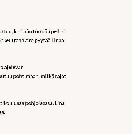
uttuu, kun hän törmää pellon
rohkeuttaan Aro pyytää Linaa
la ajelevan
joutuu pohtimaan, mitkä rajat
tikoulussa pohjoisessa. Lina
sa.