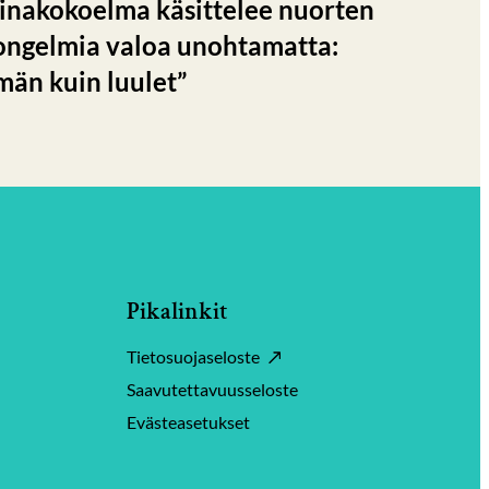
arinakokoelma käsittelee nuorten
ongelmia valoa unohtamatta:
män kuin luulet”
Pikalinkit
Tietosuojaseloste
Saavutettavuusseloste
Evästeasetukset