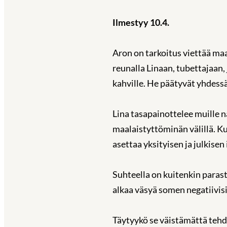
Ilmestyy 10.4.
Aron on tarkoitus viettää ma
reunalla Linaan, tubettajaan
kahville. He päätyvät yhdessä
Lina tasapainottelee muille n
maalaistyttöminän välillä. K
asettaa yksityisen ja julkisen 
Suhteella on kuitenkin paras
alkaa väsyä somen negatiivi
Täytyykö se väistämättä tehd