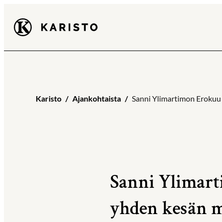
Siirry
Karisto
suoraan
sisältöön
Karisto
Ajankohtaista
Sanni Ylimartimon Erokuu 
Sanni Ylimart
yhden kesän m