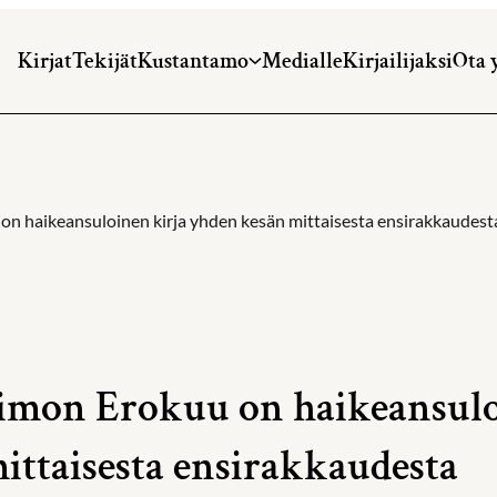
Kirjat
Tekijät
Kustantamo
Medialle
Kirjailijaksi
Ota 
on haikeansuloinen kirja yhden kesän mittaisesta ensirakkaudest
imon Erokuu on haikeansulo
ittaisesta ensirakkaudesta