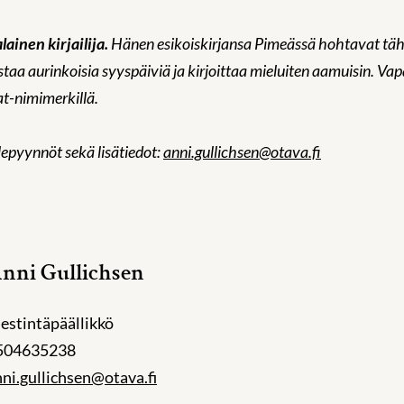
ainen kirjailija.
Hänen esikoiskirjansa Pimeässä hohtavat tähdet
a aurinkoisia syyspäiviä ja kirjoittaa mieluiten aamuisin. Vap
t-nimimerkillä.
epyynnöt sekä lisätiedot:
anni.gullichsen@otava.fi
nni Gullichsen
estintäpäällikkö
504635238
ni.gullichsen@otava.fi