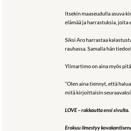
Itsekin maaseudulla asuva kir
elämää ja harrastuksia, joita
Siksi Aro harrastaa kalastus
rauhassa. Samalla hän tiedost
Ylimartimo on aina myös pitä
”Olen aina tiennyt, että halu
mitä kirjoittaisin seuraavaksi,
LOVE – rakkautta ensi sivulta.
Erokuu ilmestyy kovakantisena