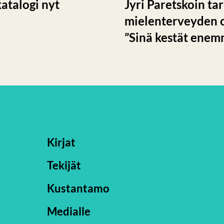
katalogi nyt
Jyri Paretskoin t
mielenterveyden 
”Sinä kestät enem
Kirjat
Tekijät
Kustantamo
Medialle