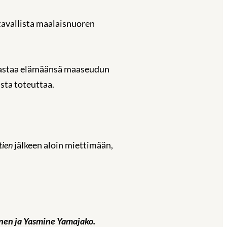
tavallista maalaisnuoren
akastaa elämäänsä maaseudun
sta toteuttaa.
tien
jälkeen aloin miettimään,
unen ja Yasmine Yamajako.