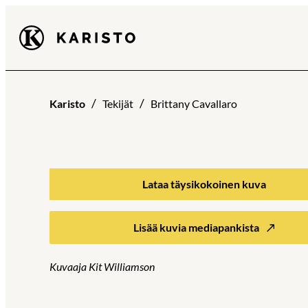
Siirry
Karisto
suoraan
sisältöön
Karisto
Tekijät
Brittany Cavallaro
Lataa täysikokoinen kuva
Lisää kuvia mediapankista
Kuvaaja Kit Williamson