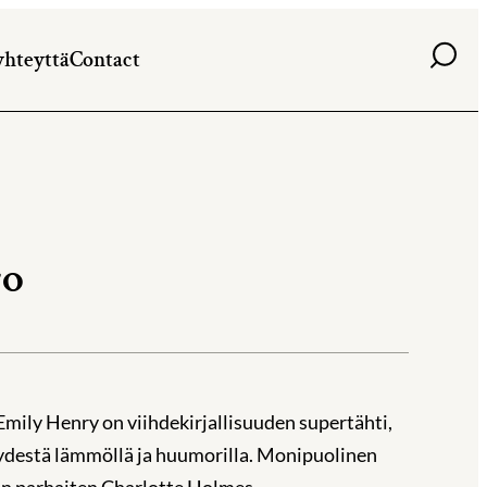
Haku
yhteyttä
Contact
ro
ily Henry on viihdekirjallisuuden supertähti,
yydestä lämmöllä ja huumorilla. Monipuolinen
aan parhaiten Charlotte Holmes -