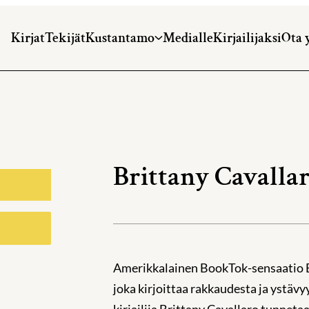
Kirjat
Tekijät
Kustantamo
Medialle
Kirjailijaksi
Ota 
Brittany Cavalla
Amerikkalainen BookTok-sensaatio Em
joka kirjoittaa rakkaudesta ja ystäv
kirjailija Brittany Cavallaro tunnet