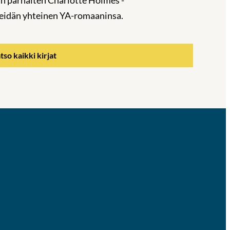
heidän yhteinen YA-romaaninsa.
tso kaikki kirjat