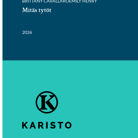
BRITTANY CAVALLARO
EMILY HENRY
Mitäs tytöt
2026