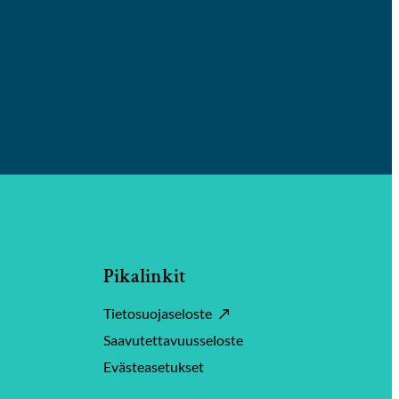
Pikalinkit
Tietosuojaseloste
Saavutettavuusseloste
Evästeasetukset