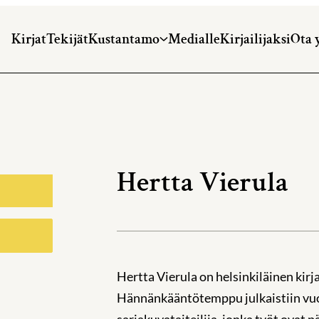
Kirjat
Tekijät
Kustantamo
Medialle
Kirjailijaksi
Ota 
Hertta Vierula
Hertta Vierula on helsinkiläinen kirja
Hännänkääntötemppu julkaistiin vuon
sarjakuvataiteilija, jonka työt ova