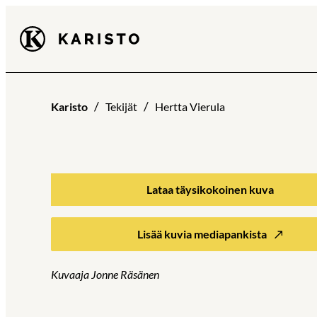
Siirry
Karisto
suoraan
sisältöön
Karisto
Tekijät
Hertta Vierula
Lataa täysikokoinen kuva
Lisää kuvia mediapankista
Kuvaaja Jonne Räsänen