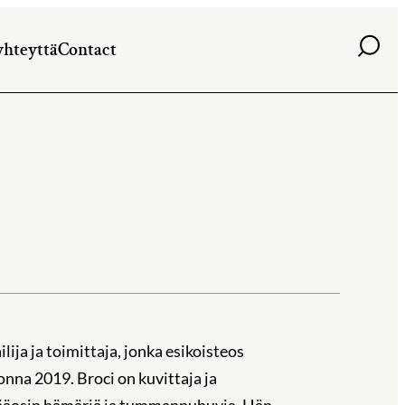
Haku
yhteyttä
Contact
ilija ja toimittaja, jonka esikoisteos
na 2019. Broci on kuvittaja ja
t pääosin hämäriä ja tummanpuhuvia. Hän