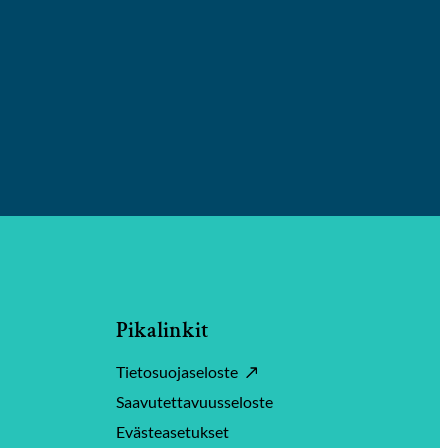
Pikalinkit
Tietosuojaseloste
Saavutettavuusseloste
Evästeasetukset