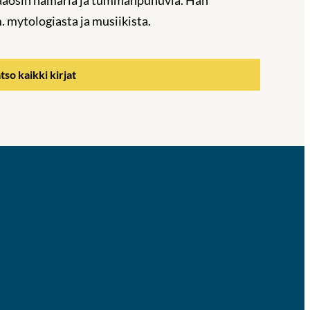
 mytologiasta ja musiikista.
tso kaikki kirjat