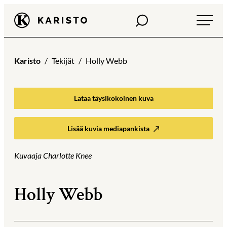
Siirry
Haku
Karisto
suoraan
sisältöön
Karisto
Tekijät
Holly Webb
Lataa täysikokoinen kuva
Lisää kuvia mediapankista
Kuvaaja Charlotte Knee
Holly Webb