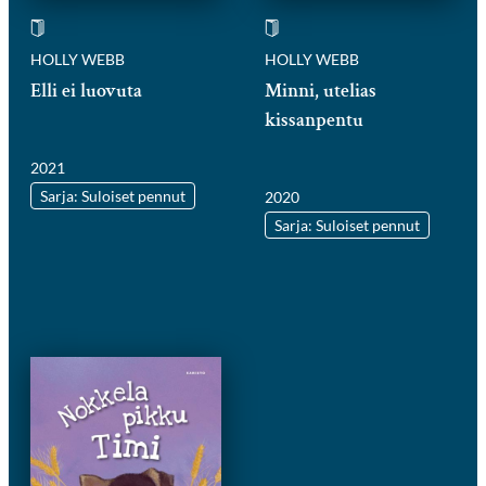
HOLLY WEBB
HOLLY WEBB
Elli ei luovuta
Minni, utelias
kissanpentu
2021
Sarja: Suloiset pennut
2020
Sarja: Suloiset pennut