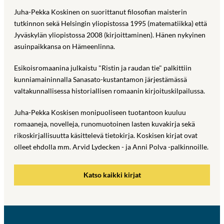
Juha-Pekka Koskinen on suorittanut filosofian maisterin
tutkinnon sekä Helsingin yliopistossa 1995 (matematiikka) että
Jyväskylän yliopistossa 2008 (kirjoittaminen). Hänen nykyinen
asuinpaikkansa on Hämeenlinna.
Esikoisromaanina julkaistu "Ristin ja raudan tie" palkittiin
kunniamaininnalla Sanasato-kustantamon järjestämässä
valtakunnallisessa historiallisen romaanin kirjoituskilpailussa.
Juha-Pekka Koskisen monipuoliseen tuotantoon kuuluu
romaaneja, novelleja, runomuotoinen lasten kuvakirja sekä
rikoskirjallisuutta käsittelevä tietokirja. Koskisen kirjat ovat
olleet ehdolla mm. Arvid Lydecken - ja Anni Polva -palkinnoille.
Katso kaikki kirjat