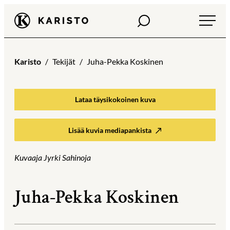
Siirry
Haku
Karisto
suoraan
sisältöön
Karisto
Tekijät
Juha-Pekka Koskinen
Lataa täysikokoinen kuva
Lisää kuvia mediapankista
Kuvaaja Jyrki Sahinoja
Juha-Pekka Koskinen