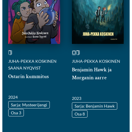
JUHA-PEKKA KOSKINEN
JUHA-PEKKA KOSKINEN
SAANA NYQVIST
Benjamin Hawk ja
Ostarin kummitus
Morganin aarre
2024
2023
Sarja: Mysteerijengi
Sarja: Benjamin Hawk
Osa 3
Osa 8