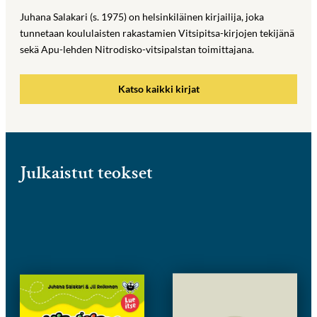
Juhana Salakari (s. 1975) on helsinkiläinen kirjailija, joka
tunnetaan koululaisten rakastamien Vitsipitsa-kirjojen tekijänä
sekä Apu-lehden Nitrodisko-vitsipalstan toimittajana.
Katso kaikki kirjat
Julkaistut teokset