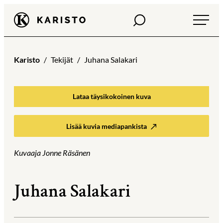
Siirry
Haku
Karisto
suoraan
sisältöön
Karisto
Tekijät
Juhana Salakari
Lataa täysikokoinen kuva
Lisää kuvia mediapankista
Kuvaaja Jonne Räsänen
Juhana Salakari