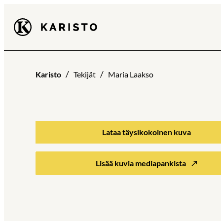
Siirry
Karisto
suoraan
sisältöön
Karisto
Tekijät
Maria Laakso
Lataa täysikokoinen kuva
Lisää kuvia mediapankista