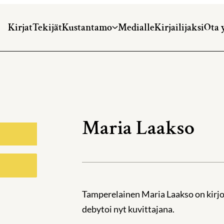
Kirjat
Tekijät
Kustantamo
Medialle
Kirjailijaksi
Ota 
Maria Laakso
Tamperelainen Maria Laakso on kirjoi
debytoi nyt kuvittajana.