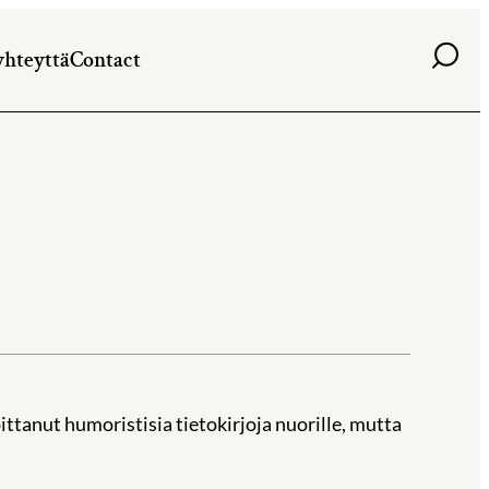
Haku
yhteyttä
Contact
ttanut humoristisia tietokirjoja nuorille, mutta