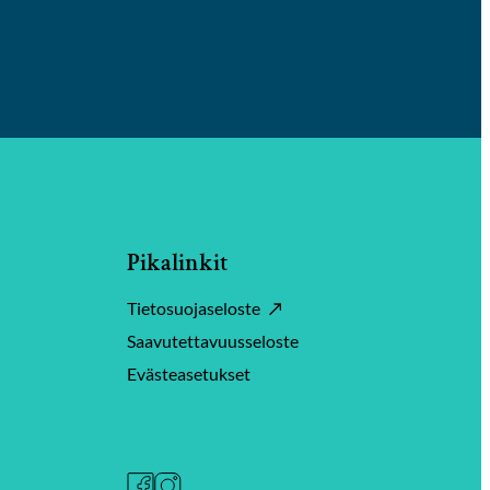
Pikalinkit
Tietosuojaseloste
Saavutettavuusseloste
Evästeasetukset
Facebook
Instagram