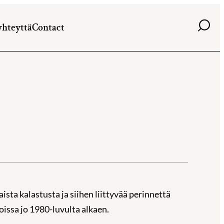
Haku
yhteyttä
Contact
ta kalastusta ja siihen liittyvää perinnettä
oissa jo 1980-luvulta alkaen.