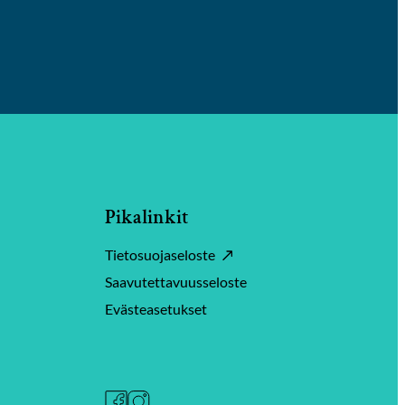
Pikalinkit
Tietosuojaseloste
Saavutettavuusseloste
Evästeasetukset
Facebook
Instagram