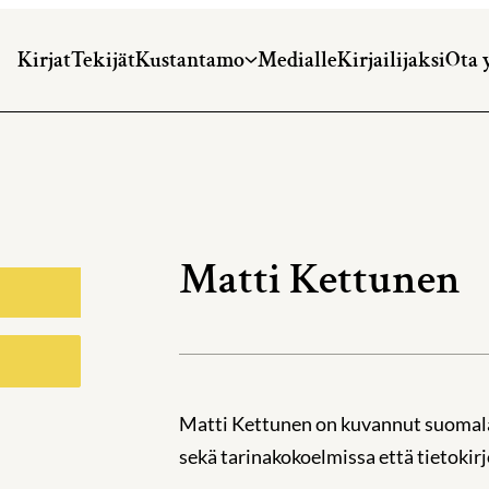
Kirjat
Tekijät
Kustantamo
Medialle
Kirjailijaksi
Ota 
Matti Kettunen
Matti Kettunen on kuvannut suomalais
sekä tarinakokoelmissa että tietokirj