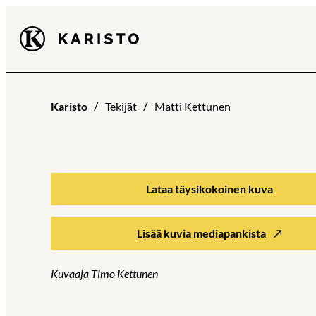
Siirry
Karisto
suoraan
sisältöön
Karisto
Tekijät
Matti Kettunen
Lataa täysikokoinen kuva
Lisää kuvia mediapankista
Kuvaaja Timo Kettunen