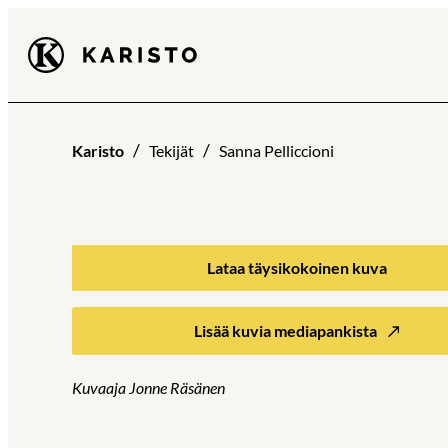
Siirry
Karisto
suoraan
sisältöön
Karisto
Tekijät
Sanna Pelliccioni
Lataa täysikokoinen kuva
Lisää kuvia mediapankista
Kuvaaja Jonne Räsänen