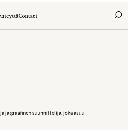
Haku
yhteyttä
Contact
aja ja graafinen suunnittelija, joka asuu