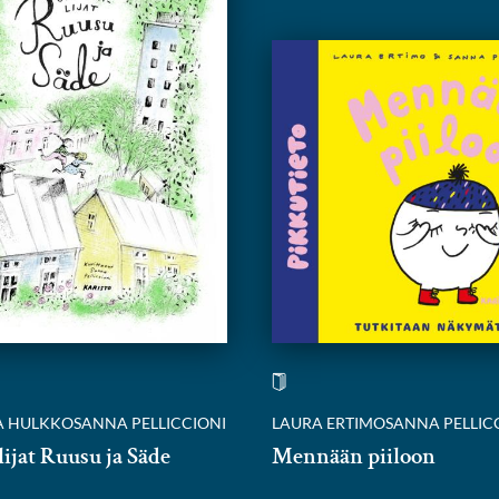
 HULKKO
SANNA PELLICCIONI
LAURA ERTIMO
SANNA PELLIC
lijat Ruusu ja Säde
Mennään piiloon