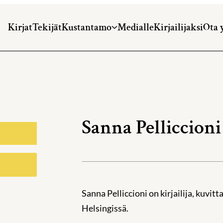
Kirjat
Tekijät
Kustantamo
Medialle
Kirjailijaksi
Ota 
Sanna Pelliccioni
Sanna Pelliccioni on kirjailija, kuvitt
Helsingissä.