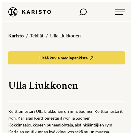
Siirry
Haku
Karisto
suoraan
sisältöön
Karisto
Tekijät
Ulla Liukkonen
Lisää kuvia mediapankista
Ulla Liukkonen
Keittiömestari Ulla Liukkonen on mm. Suomen Keittiömestarit
ry:n, Karjalan Keittiömestarit ry:n ja Suomen
Kokkimaajoukkueen puheenjohtaja, aistinkääntäjien ry:n
Karjalan voutikunnan kyökkineuvos sekä muun muassa