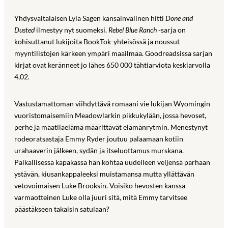
Yhdysvaltalaisen Lyla Sagen kansainvälinen hitti
Done and
Dusted
ilmestyy nyt suomeksi.
Rebel Blue Ranch
-sarja on
kohisuttanut lukijoita BookTok-yhteisössä ja noussut
myyntilistojen kärkeen ympäri maailmaa. Goodreadsissa sarjan
kirjat ovat keränneet jo lähes 650 000 tähtiarviota keskiarvolla
4,02.
Vastustamattoman viihdyttävä romaani vie lukijan Wyomingin
vuoristomaisemiin Meadowlarkin pikkukylään, jossa hevoset,
perhe ja maatilaelämä määrittävät elämänrytmin. Menestynyt
rodeoratsastaja Emmy Ryder joutuu palaamaan kotiin
urahaaverin jälkeen, sydän ja itseluottamus murskana.
Paikallisessa kapakassa hän kohtaa uudelleen veljensä parhaan
ystävän, kiusankappaleeksi muistamansa mutta yllättävän
vetovoimaisen Luke Brooksin. Voisiko hevosten kanssa
varmaotteinen Luke olla juuri sitä, mitä Emmy tarvitsee
päästäkseen takaisin satulaan?