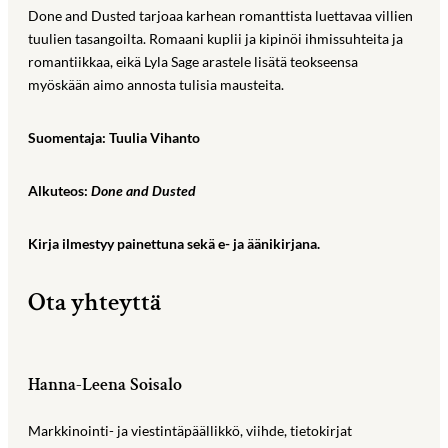
Done and Dusted tarjoaa karhean romanttista luettavaa villien
tuulien tasangoilta. Romaani kuplii ja kipinöi ihmissuhteita ja
romantiikkaa, eikä Lyla Sage arastele lisätä teokseensa
myöskään aimo annosta tulisia mausteita.
Suomentaja: Tuulia Vihanto
Alkuteos:
Done and Dusted
Kirja ilmestyy painettuna sekä e- ja äänikirjana.
Ota yhteyttä
Hanna-Leena Soisalo
Markkinointi- ja viestintäpäällikkö, viihde, tietokirjat