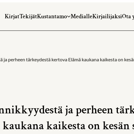
Kirjat
Tekijät
Kustantamo
Medialle
Kirjailijaksi
Ota 
ä ja perheen tärkeydestä kertova Elämä kaukana kaikesta on kes
innikkyydestä ja perheen tär
 kaukana kaikesta on kesän 