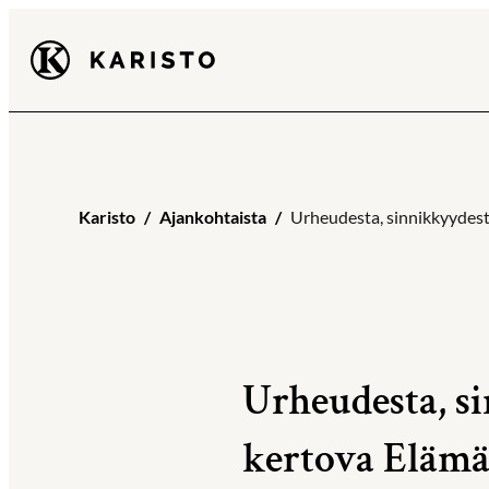
Siirry
Karisto
suoraan
sisältöön
Karisto
Ajankohtaista
Urheudesta, sinnikkyydest
Urheudesta, s
kertova Elämä