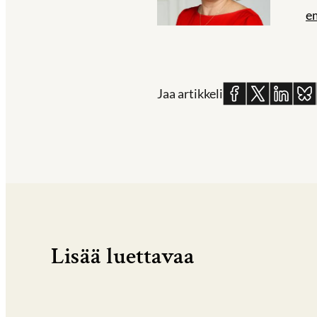
e
Jaa
Jaa
Jaa
Jaa
Jaa artikkeli
Facebookissa
X:ssä
Linkedin
Blue
Lisää luettavaa