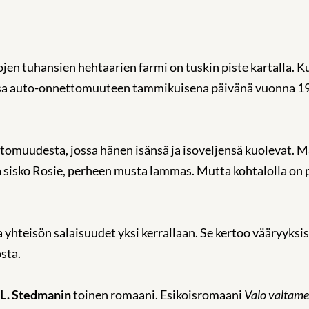
ojen tuhansien hehtaarien farmi on tuskin piste kartalla.
ssa auto-onnettomuuteen tammikuisena päivänä vuonna 19
omuudesta, jossa hänen isänsä ja isoveljensä kuolevat. M
a sisko Rosie, perheen musta lammas. Mutta kohtalolla on p
 yhteisön salaisuudet yksi kerrallaan. Se kertoo vääryyks
sta.
 L. Stedmanin
toinen romaani. Esikoisromaani
Valo valtame