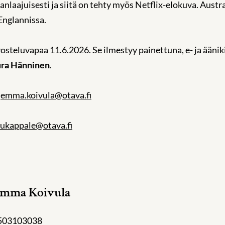
laajuisesti ja siitä on tehty myös Netflix-elokuva. Austr
Englannissa.
vosteluvapaa 11.6.2026. Se ilmestyy painettuna, e- ja ään
ura Hänninen
.
:
emma.koivula@otava.fi
lukappale@otava.fi
mma Koivula
503103038