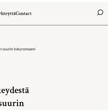
Haku
yhteyttä
Contact
än suurin lukuromaani
keydestä
suurin