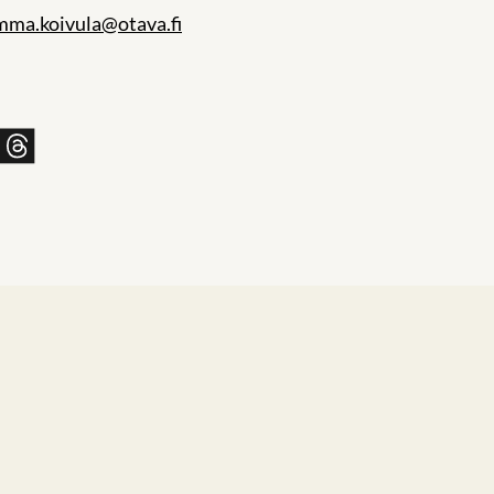
mma.koivula@otava.fi
Jaa
issä
skyssä
sähköpostilla