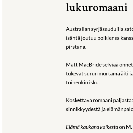
lukuromaani
Australian syrjäseuduilla sat
isäntä joutuu poikiensa kan
pirstana.
Matt MacBride selviää onnett
tukevat surun murtama äiti j
toinenkin isku.
Koskettava romaani paljastaa
sinnikkyydestä ja elämänpalo
Elämä kaukana kaikesta
on
M.