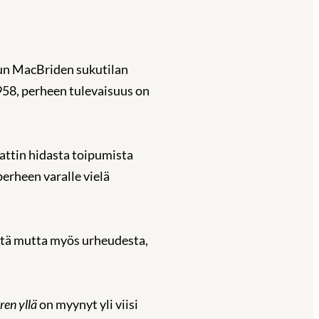
 Kun MacBriden sukutilan
58, perheen tulevaisuus on
attin hidasta toipumista
erheen varalle vielä
istä mutta myös urheudesta,
ren yllä
on myynyt yli viisi