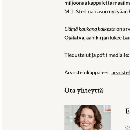
miljoonaa kappaletta maailman
M. L. Stedman asuu nykyään 
Elämä kaukana kaikesta
on ar
Ojalatva
, äänikirjan lukee
La
Tiedustelut ja pdf:t medialle
Arvostelukappaleet:
arvoste
Ota yhteyttä
E
0