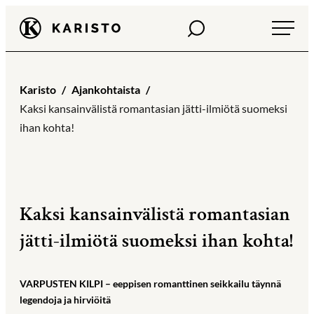
Siirry
Haku
Karisto
suoraan
sisältöön
Karisto
Ajankohtaista
Kaksi kansainvälistä romantasian jätti-ilmiötä suomeksi
ihan kohta!
Kaksi kansainvälistä romantasian
jätti-ilmiötä suomeksi ihan kohta!
VARPUSTEN KILPI – eeppisen romanttinen seikkailu täynnä
legendoja ja hirviöitä