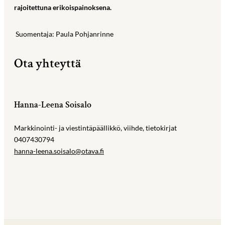
rajoitettuna erikoispainoksena.
Suomentaja: Paula Pohjanrinne
Ota yhteyttä
Hanna-Leena Soisalo
Markkinointi- ja viestintäpäällikkö, viihde, tietokirjat
0407430794
hanna-leena.soisalo@otava.fi