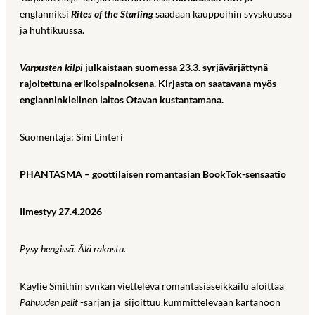
englanniksi
Rites of the Starling
saadaan kauppoihin syyskuussa
ja huhtikuussa.
Varpusten kilpi
julkaistaan suomessa 23.3. syrjävärjättynä
rajoitettuna erikoispainoksena. Kirjasta on saatavana myös
englanninkielinen laitos Otavan kustantamana.
Suomentaja: Sini Linteri
PHANTASMA – goottilaisen romantasian BookTok-sensaatio
Ilmestyy 27.4.2026
Pysy hengissä. Älä rakastu.
Kaylie Smithin synkän viettelevä romantasiaseikkailu aloittaa
Pahuuden pelit
-sarjan ja sijoittuu kummittelevaan kartanoon