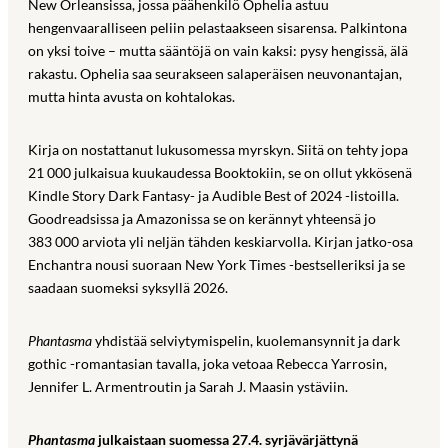
New Orleansissa, jossa päähenkilö Ophelia astuu
hengenvaaralliseen peliin pelastaakseen sisarensa. Palkintona
on yksi toive – mutta sääntöjä on vain kaksi: pysy hengissä, älä
rakastu. Ophelia saa seurakseen salaperäisen neuvonantajan,
mutta hinta avusta on kohtalokas.
Kirja on nostattanut lukusomessa myrskyn. Siitä on tehty jopa
21 000 julkaisua kuukaudessa Booktokiin, se on ollut ykkösenä
Kindle Story Dark Fantasy- ja Audible Best of 2024 -listoilla.
Goodreadsissa ja Amazonissa se on kerännyt yhteensä jo
383 000 arviota yli neljän tähden keskiarvolla. Kirjan jatko-osa
Enchantra nousi suoraan New York Times -bestselleriksi ja se
saadaan suomeksi syksyllä 2026.
Phantasma
yhdistää selviytymispelin, kuolemansynnit ja dark
gothic -romantasian tavalla, joka vetoaa Rebecca Yarrosin,
Jennifer L. Armentroutin ja Sarah J. Maasin ystäviin.
Phantasma
julkaistaan suomessa 27.4. syrjävärjättynä