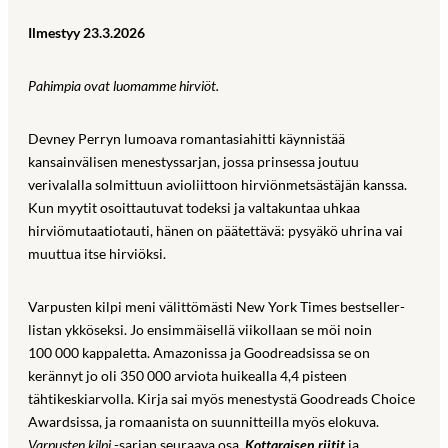
Ilmestyy 23.3.2026
Pahimpia ovat luomamme hirviöt.
Devney Perryn lumoava romantasiahitti käynnistää
kansainvälisen menestyssarjan, jossa prinsessa joutuu
verivalalla solmittuun avioliittoon hirviönmetsästäjän kanssa.
Kun myytit osoittautuvat todeksi ja valtakuntaa uhkaa
hirviömutaatiotauti, hänen on päätettävä: pysyäkö uhrina vai
muuttua itse hirviöksi.
Varpusten kilpi meni välittömästi New York Times bestseller-
listan ykköseksi. Jo ensimmäisellä viikollaan se möi noin
100 000 kappaletta. Amazonissa ja Goodreadsissa se on
kerännyt jo oli 350 000 arviota huikealla 4,4 pisteen
tähtikeskiarvolla. Kirja sai myös menestystä Goodreads Choice
Awardsissa, ja romaanista on suunnitteilla myös elokuva.
Varpusten kilpi
-sarjan seuraava osa,
Kottaraisen riitit
ja