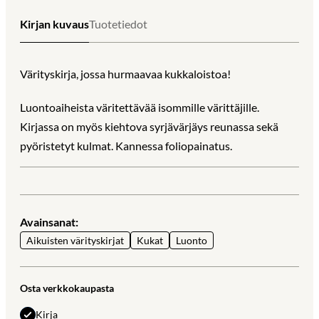
Kirjan kuvaus
Tuotetiedot
Värityskirja, jossa hurmaavaa kukkaloistoa!
Luontoaiheista väritettävää isommille värittäjille.
Kirjassa on myös kiehtova syrjävärjäys reunassa sekä
pyöristetyt kulmat. Kannessa foliopainatus.
Avainsanat:
Aikuisten värityskirjat
Kukat
Luonto
Osta verkkokaupasta
Kirja