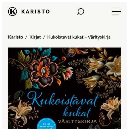
Siirry
Haku
Karisto
suoraan
sisältöön
Karisto
Kirjat
Kukoistavat kukat – Värityskirja