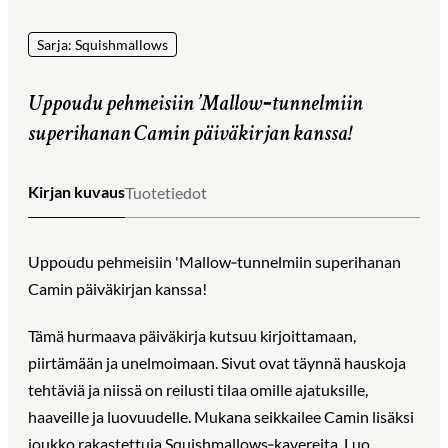
Sarja: Squishmallows
Uppoudu pehmeisiin ’Mallow‑tunnelmiin
superihanan Camin päiväkirjan kanssa!
Kirjan kuvaus
Tuotetiedot
Uppoudu pehmeisiin 'Mallow‑tunnelmiin superihanan
Camin päiväkirjan kanssa!
Tämä hurmaava päiväkirja kutsuu kirjoittamaan,
piirtämään ja unelmoimaan. Sivut ovat täynnä hauskoja
tehtäviä ja niissä on reilusti tilaa omille ajatuksille,
haaveille ja luovuudelle. Mukana seikkailee Camin lisäksi
joukko rakastettuja Squishmallows‑kavereita. Luo