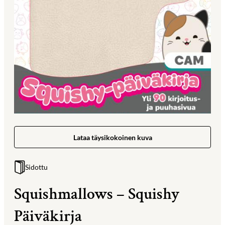
Lataa täysikokoinen kuva
Sidottu
Squishmallows – Squishy
Päiväkirja