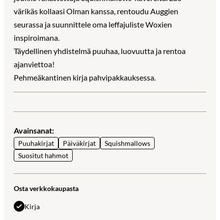
värikäs kollaasi Olman kanssa, rentoudu Auggien
seurassa ja suunnittele oma leffajuliste Woxien
inspiroimana.
Täydellinen yhdistelmä puuhaa, luovuutta ja rentoa
ajanviettoa!
Pehmeäkantinen kirja pahvipakkauksessa.
Avainsanat:
Puuhakirjat
Päiväkirjat
Squishmallows
Suositut hahmot
Osta verkkokaupasta
Kirja