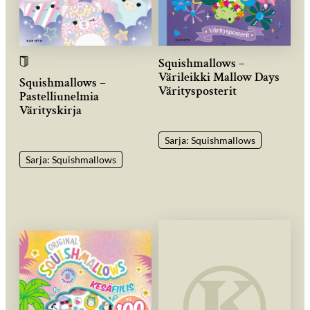
Squishmallows –
Värileikki Mallow Days
Squishmallows –
Väritysposterit
Pastelliunelmia
Värityskirja
Sarja: Squishmallows
Sarja: Squishmallows