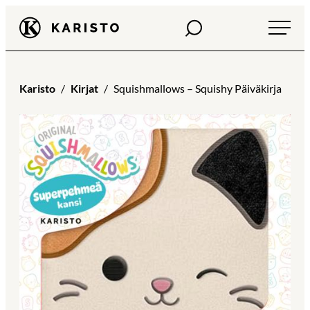
Siirry
Haku
Karisto
suoraan
sisältöön
Karisto
Kirjat
Squishmallows – Squishy Päiväkirja