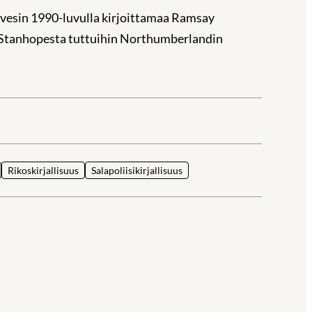
vesin 1990-luvulla kirjoittamaa Ramsay
ra Stanhopesta tuttuihin Northumberlandin
la
Rikoskirjallisuus
Salapoliisikirjallisuus