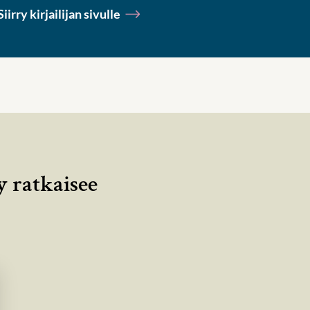
Siirry kirjailijan sivulle
y ratkaisee