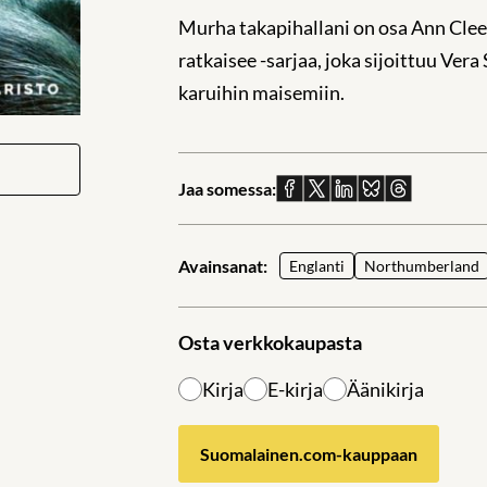
Murha takapihallani on osa Ann Clee
ratkaisee -sarjaa, joka sijoittuu Ve
karuihin maisemiin.
Jaa somessa:
Jaa
Jaa
Jaa
Jaa
Jaa
Facebookissa
X:ssä
Linkedinissä
Blueskyssä
sähköpostil
Avainsanat:
Englanti
Northumberland
Osta verkkokaupasta
Kirja
E-kirja
Äänikirja
Suomalainen.com-kauppaan