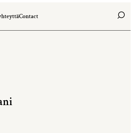
Haku
yhteyttä
Contact
ani