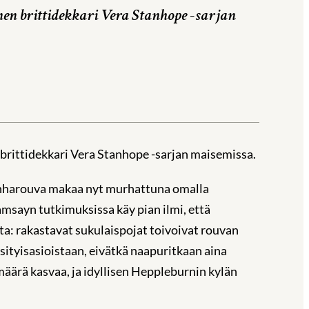
inen brittidekkari Vera Stanhope -sarjan
 brittidekkari Vera Stanhope -sarjan maisemissa.
 vanharouva makaa nyt murhattuna omalla
msayn tutkimuksissa käy pian ilmi, että
sta: rakastavat sukulaispojat toivoivat rouvan
sityisasioistaan, eivätkä naapuritkaan aina
määrä kasvaa, ja idyllisen Heppleburnin kylän