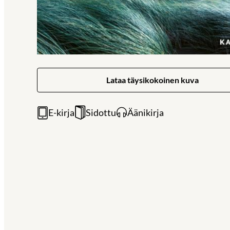
Lataa täysikokoinen kuva
E-kirja
Sidottu
Äänikirja