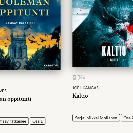
JOEL KANGAS
VES
Kaltio
an oppitunti
Sarja: Mikkal Moilanen
Osa 
msay ratkaisee
Osa 1