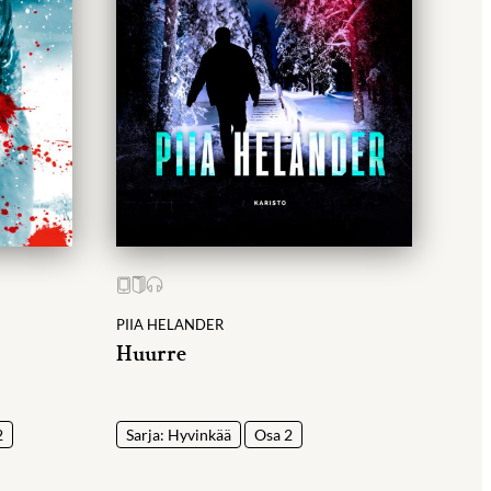
PIIA HELANDER
Huurre
2
Sarja: Hyvinkää
Osa 2