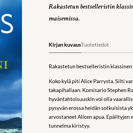
Rakastetun bestselleristin klass
maisemissa.
Kirjan kuvaus
Tuotetiedot
Rakastetun bestselleristin klassinen
Koko kylä piti Alice Parrysta. Silti
takapihallaan. Komisario Stephen Ra
hyväntahtoisuuskin voi olla vaaralli
pysyvän erossa heidän sotkuisista yk
arvostaneet Alicen apua. Epäiltyjen 
tunnelma kiristyy.