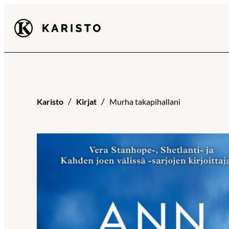
Siirry
Karisto
suoraan
sisältöön
Karisto
Kirjat
Murha takapihallani