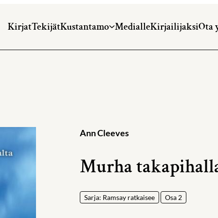
Kirjat
Tekijät
Kustantamo
Medialle
Kirjailijaksi
Ota 
Ann Cleeves
Murha takapihall
Sarja: Ramsay ratkaisee
Osa 2