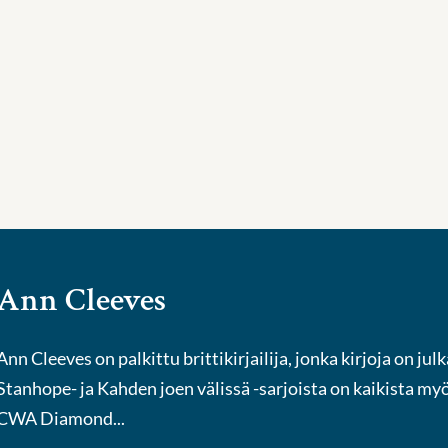
Ann Cleeves
Ann Cleeves on palkittu brittikirjailija, jonka kirjoja on julka
Stanhope- ja Kahden joen välissä -sarjoista on kaikista my
CWA Diamond...