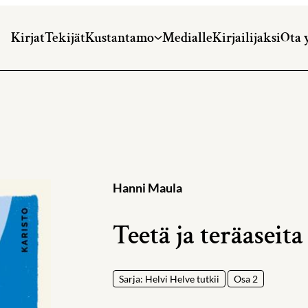
Kirjat
Tekijät
Kustantamo
Medialle
Kirjailijaksi
Ota 
Hanni Maula
Teetä ja teräaseita
Sarja: Helvi Helve tutkii
Osa 2