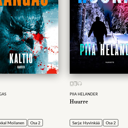
GAS
PIIA HELANDER
Huurre
ikkal Moilanen
Osa 2
Sarja: Hyvinkää
Osa 2