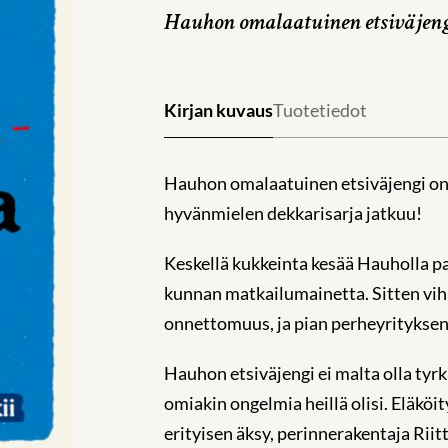
Hauhon omalaatuinen etsiväjeng
Kirjan kuvaus
Tuotetiedot
Hauhon omalaatuinen etsiväjengi on
hyvänmielen dekkarisarja jatkuu!
Keskellä kukkeinta kesää Hauholla pa
kunnan matkailumainetta. Sitten vih
onnettomuus, ja pian perheyrityksen
Hauhon etsiväjengi ei malta olla ty
omiakin ongelmia heillä olisi. Eläköi
erityisen äksy, perinnerakentaja Ri