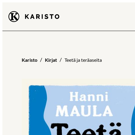
Siirry
Karisto
suoraan
sisältöön
Karisto
Kirjat
Teetä ja teräaseita