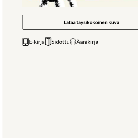
Lataa täysikokoinen kuva
E-kirja
Sidottu
Äänikirja