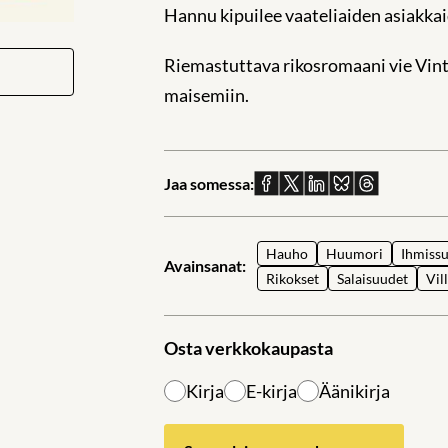
Hannu kipuilee vaateliaiden asiakkai
Riemastuttava rikosromaani vie Vintag
maisemiin.
Jaa somessa:
Jaa
Jaa
Jaa
Jaa
Jaa
Facebookissa
X:ssä
Linkedinissä
Blueskyssä
sähköpostil
Hauho
Huumori
Ihmissu
Avainsanat:
Rikokset
Salaisuudet
Vil
Osta verkkokaupasta
Kirja
E-kirja
Äänikirja