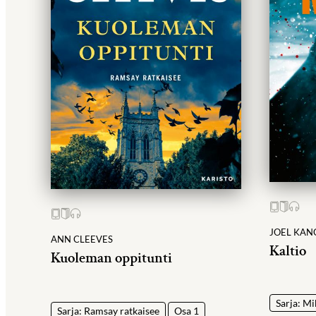
JOEL KAN
ANN CLEEVES
Kaltio
Kuoleman oppitunti
Sarja: M
Sarja: Ramsay ratkaisee
Osa 1