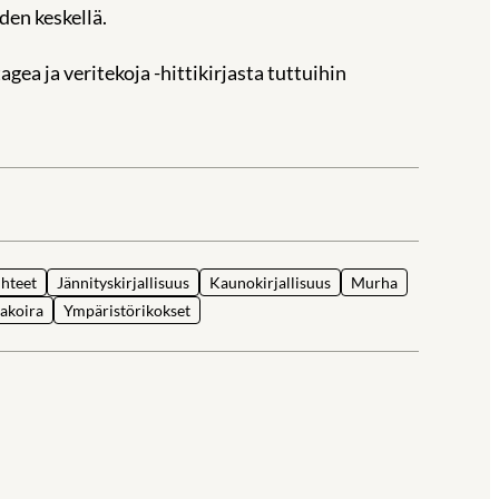
den keskellä.
ea ja veritekoja -hittikirjasta tuttuihin
la
hteet
Jännityskirjallisuus
Kaunokirjallisuus
Murha
lakoira
Ympäristörikokset