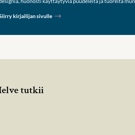
designia, huonosti käyttäytyviä puudeleita ja tuoreita munk
Siirry kirjailijan sivulle
elve tutkii