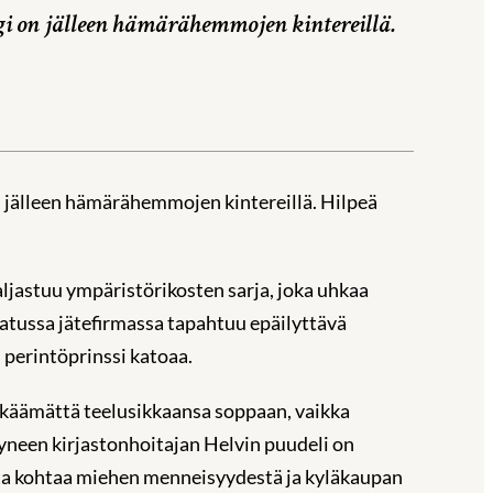
i on jälleen hämärähemmojen kintereillä.
 jälleen hämärähemmojen kintereillä. Hilpeä
ljastuu ympäristörikosten sarja, joka uhkaa
atussa jätefirmassa tapahtuu epäilyttävä
 perintöprinssi katoaa.
rkkäämättä teelusikkaansa soppaan, vaikka
tyneen kirjastonhoitajan Helvin puudeli on
itta kohtaa miehen menneisyydestä ja kyläkaupan