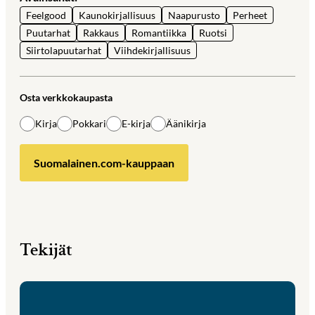
Feelgood
Kaunokirjallisuus
Naapurusto
Perheet
Puutarhat
Rakkaus
Romantiikka
Ruotsi
Siirtolapuutarhat
Viihdekirjallisuus
Osta verkkokaupasta
Kirja
Pokkari
E-kirja
Äänikirja
Suomalainen.com-kauppaan
Tekijät