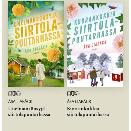
ÅSA LIABÄCK
ÅSA LIABÄCK
Unelmanrönsyjä
Kuurankukkia
siirtolapuutarhassa
siirtolapuutarhassa