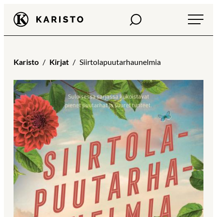
Siirry
Haku
Karisto
suoraan
sisältöön
Karisto
Kirjat
Siirtolapuutarhaunelmia