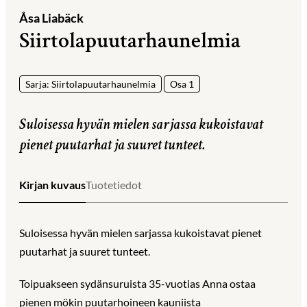
Åsa Liabäck
Siirtolapuutarhaunelmia
Sarja: Siirtolapuutarhaunelmia
Osa 1
Suloisessa hyvän mielen sarjassa kukoistavat
pienet puutarhat ja suuret tunteet.
Kirjan kuvaus
Tuotetiedot
Suloisessa hyvän mielen sarjassa kukoistavat pienet
puutarhat ja suuret tunteet.
Toipuakseen sydänsuruista 35-vuotias Anna ostaa
pienen mökin puutarhoineen kauniista