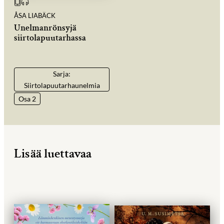
ÅSA LIABÄCK
Unelmanrönsyjä
siirtolapuutarhassa
Sarja:
Siirtolapuutarhaunelmia
Osa 2
Lisää luettavaa