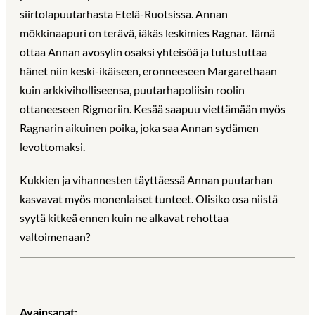
siirtolapuutarhasta Etelä-Ruotsissa. Annan
mökkinaapuri on terävä, iäkäs leskimies Ragnar. Tämä
ottaa Annan avosylin osaksi yhteisöä ja tutustuttaa
hänet niin keski-ikäiseen, eronneeseen Margarethaan
kuin arkkiviholliseensa, puutarhapoliisin roolin
ottaneeseen Rigmoriin. Kesää saapuu viettämään myös
Ragnarin aikuinen poika, joka saa Annan sydämen
levottomaksi.
Kukkien ja vihannesten täyttäessä Annan puutarhan
kasvavat myös monenlaiset tunteet. Olisiko osa niistä
syytä kitkeä ennen kuin ne alkavat rehottaa
valtoimenaan?
Avainsanat: