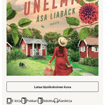
Lataa täysikokoinen kuva
E-kirja
Pokkari
Sidottu
Äänikirja