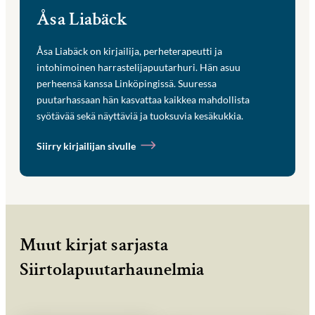
Åsa Liabäck
Åsa Liabäck on kirjailija, perheterapeutti ja
intohimoinen harrastelijapuutarhuri. Hän asuu
perheensä kanssa Linköpingissä. Suuressa
puutarhassaan hän kasvattaa kaikkea mahdollista
syötävää sekä näyttäviä ja tuoksuvia kesäkukkia.
Siirry kirjailijan sivulle
Muut kirjat sarjasta
Siirtolapuutarhaunelmia