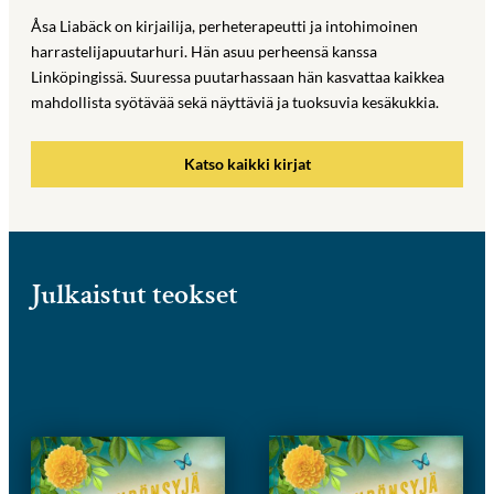
Åsa Liabäck on kirjailija, perheterapeutti ja intohimoinen
harrastelijapuutarhuri. Hän asuu perheensä kanssa
Linköpingissä. Suuressa puutarhassaan hän kasvattaa kaikkea
mahdollista syötävää sekä näyttäviä ja tuoksuvia kesäkukkia.
Katso kaikki kirjat
Julkaistut teokset