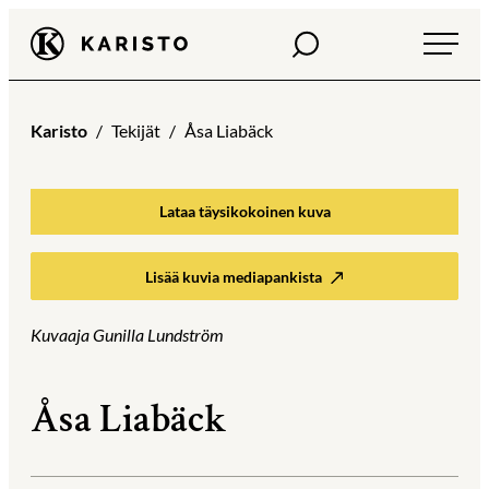
Siirry
Haku
Karisto
suoraan
sisältöön
Karisto
Tekijät
Åsa Liabäck
Lataa täysikokoinen kuva
Lisää kuvia mediapankista
Kuvaaja Gunilla Lundström
Åsa Liabäck