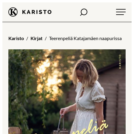
Siirry
Haku
Karisto
suoraan
sisältöön
Karisto
Kirjat
Teerenpeliä Katajamäen naapurissa