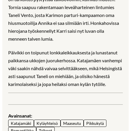
Tornia saapuu rakentamaan leveäharteinen lintumies
Taneli Vento, josta Karimon parturi-kampaamon oma
hiusmuotoilija Annika ei saa silmiään irti. Honkahovissa
hierojana työskennellyt Karri saisi nyt luvan olla
menneen talven lumia.
Päivikki on toipunut lonkkaleikkauksesta ja lunastanut
paikkansa ukkojen juorukerhossa. Katajamäen vanhempi
väki saakin nähdä vaivaa selvittääkseen, mikä Helsingistä
asti saapunut Taneli on miehiään, ja olisiko hänestä
karimolaiseksi ja jopa heilaksi oman kylän tytölle.
Avainsanat:
Katajamäki
Kyläyhteisö
Maaseutu
Pikkukylä
Romantiikka
Talkoot