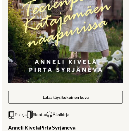
Lataa täysikokoinen kuva
E-kirja
Sidottu
Äänikirja
Anneli Kivelä
Pirta Syrjäneva