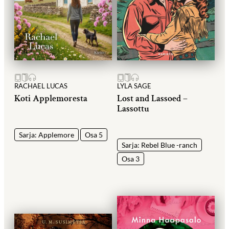
RACHAEL LUCAS
LYLA SAGE
Koti Applemoresta
Lost and Lassoed –
Lassottu
Sarja: Applemore
Osa 5
Sarja: Rebel Blue -ranch
Osa 3