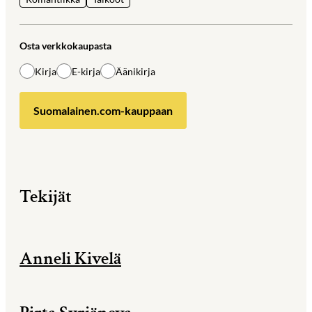
Osta verkkokaupasta
Kirja
E-kirja
Äänikirja
Suomalainen.com-kauppaan
Tekijät
Anneli Kivelä