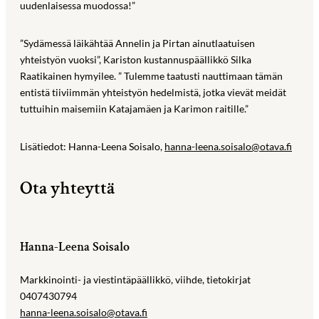
uudenlaisessa muodossa!”
”Sydämessä läikähtää Annelin ja Pirtan ainutlaatuisen
yhteistyön vuoksi”, Kariston kustannuspäällikkö Silka
Raatikainen hymyilee. ” Tulemme taatusti nauttimaan tämän
entistä tiiviimmän yhteistyön hedelmistä, jotka vievät meidät
tuttuihin maisemiin Katajamäen ja Karimon raitille.”
Lisätiedot: Hanna-Leena Soisalo,
hanna-leena.soisalo@otava.fi
Ota yhteyttä
Hanna-Leena Soisalo
Markkinointi- ja viestintäpäällikkö, viihde, tietokirjat
0407430794
hanna-leena.soisalo@otava.fi