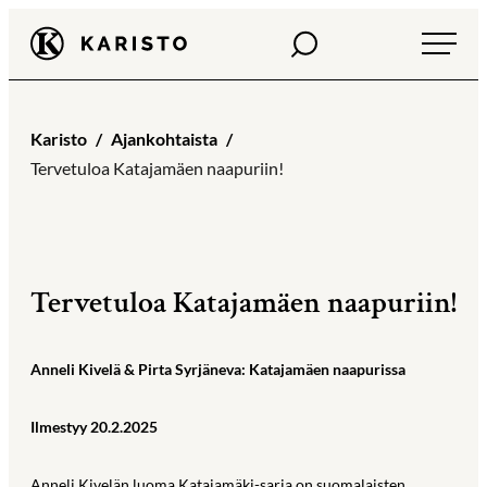
Siirry
Haku
Karisto
suoraan
sisältöön
Karisto
Ajankohtaista
Tervetuloa Katajamäen naapuriin!
Tervetuloa Katajamäen naapuriin!
​Anneli Kivelä & Pirta Syrjäneva: Katajamäen naapurissa
Ilmestyy 20.2.2025
Anneli Kivelän luoma Katajamäki-sarja on suomalaisten