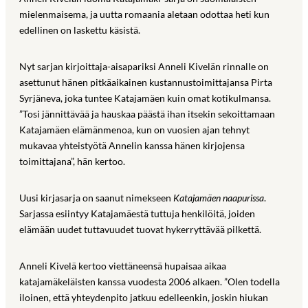
mielenmaisema, ja uutta romaania aletaan odottaa heti kun
edellinen on laskettu käsistä.
Nyt sarjan kirjoittaja-aisapariksi Anneli Kivelän rinnalle on
asettunut hänen pitkäaikainen kustannustoimittajansa Pirta
Syrjäneva, joka tuntee Katajamäen kuin omat kotikulmansa.
”Tosi jännittävää ja hauskaa päästä ihan itsekin sekoittamaan
Katajamäen elämänmenoa, kun on vuosien ajan tehnyt
mukavaa yhteistyötä Annelin kanssa hänen kirjojensa
toimittajana”, hän kertoo.
Uusi kirjasarja on saanut nimekseen
Katajamäen naapurissa
.
Sarjassa esiintyy Katajamäestä tuttuja henkilöitä, joiden
elämään uudet tuttavuudet tuovat hykerryttävää pilkettä.
Anneli Kivelä kertoo viettäneensä hupaisaa aikaa
katajamäkeläisten kanssa vuodesta 2006 alkaen. ”Olen todella
iloinen, että yhteydenpito jatkuu edelleenkin, joskin hiukan