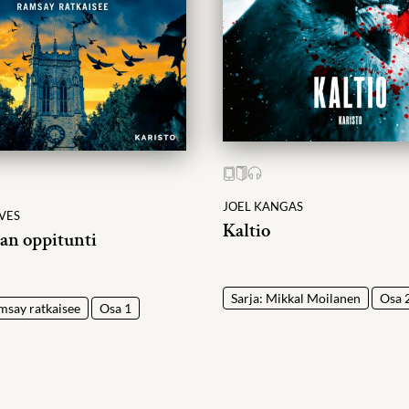
JOEL KANGAS
VES
Kaltio
an oppitunti
Sarja: Mikkal Moilanen
Osa 
msay ratkaisee
Osa 1