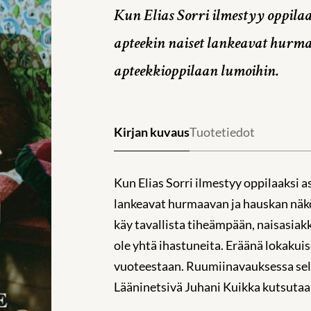
Kun Elias Sorri ilmestyy oppila
apteekin naiset lankeavat hurm
apteekkioppilaan lumoihin.
Kirjan kuvaus
Tuotetiedot
Kun Elias Sorri ilmestyy oppilaaksi 
lankeavat hurmaavan ja hauskan näkö
käy tavallista tiheämpään, naisasiakka
ole yhtä ihastuneita. Eräänä lokakui
vuoteestaan. Ruumiinavauksessa selv
Lääninetsivä Juhani Kuikka kutsutaa