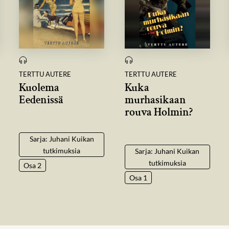
TERTTU AUTERE
TERTTU AUTERE
Kuolema
Kuka
Eedenissä
murhasikaan
rouva Holmin?
Sarja: Juhani Kuikan
tutkimuksia
Sarja: Juhani Kuikan
tutkimuksia
Osa 2
Osa 1