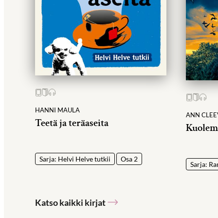
HANNI MAULA
ANN CLEE
Teetä ja teräaseita
Kuolem
Sarja: Helvi Helve tutkii
Osa 2
Sarja: Ra
Katso kaikki kirjat