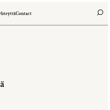
Haku
yhteyttä
Contact
ää