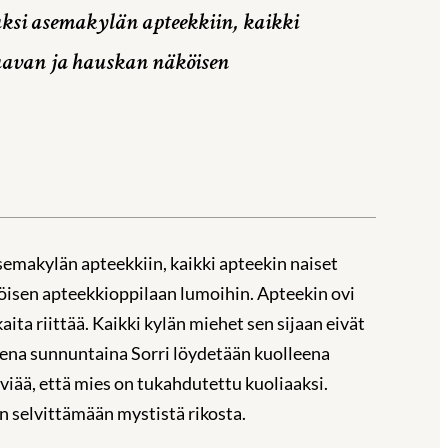
aksi asemakylän apteekkiin, kaikki
aavan ja hauskan näköisen
asemakylän apteekkiin, kaikki apteekin naiset
isen apteekkioppilaan lumoihin. Apteekin ovi
ita riittää. Kaikki kylän miehet sen sijaan eivät
sena sunnuntaina Sorri löydetään kuolleena
iää, että mies on tukahdutettu kuoliaaksi.
n selvittämään mystistä rikosta.