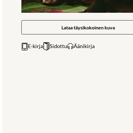
Lataa täysikokoinen kuva
E-kirja
Sidottu
Äänikirja