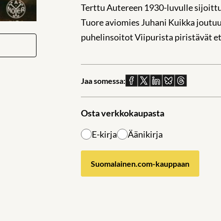
Terttu Autereen 1930-luvulle sijoitt
Tuore aviomies Juhani Kuikka joutu
puhelinsoitot Viipurista piristävät e
Jaa somessa:
Jaa
Jaa
Jaa
Jaa
Jaa
Facebookissa
X:ssä
Linkedinissä
Blueskyssä
sähköpostil
Osta verkkokaupasta
E-kirja
Äänikirja
Suomalainen.com-kauppaan