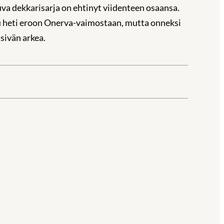
uva dekkarisarja on ehtinyt viidenteen osaansa.
u heti eroon Onerva-vaimostaan, mutta onneksi
tsivän arkea.
la