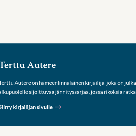
Terttu Autere
Terttu Autere on hämeenlinnalainen kirjailija, joka on jul
alkupuolelle sijoittuvaa jännityssarjaa, jossa rikoksia ratk
Siirry kirjailijan sivulle