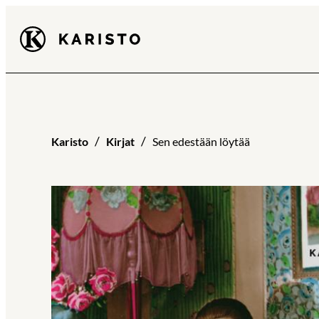
Siirry
Karisto
suoraan
sisältöön
Karisto
Kirjat
Sen edestään löytää