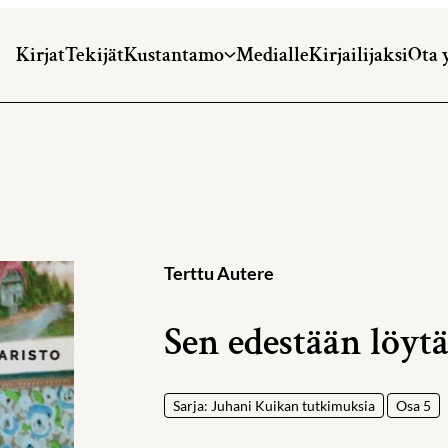
Kirjat
Tekijät
Kustantamo
Medialle
Kirjailijaksi
Ota 
Terttu Autere
Sen edestään löyt
Sarja: Juhani Kuikan tutkimuksia
Osa 5