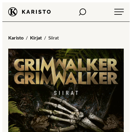
Siirry
Haku
Karisto
suoraan
sisältöön
Karisto
Kirjat
Siirat