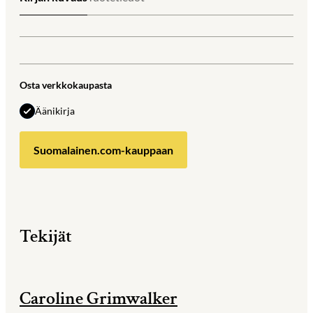
Osta verkkokaupasta
Äänikirja
Suomalainen.com-kauppaan
Tekijät
Caroline Grimwalker