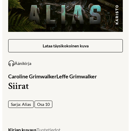
Lataa täysikokoinen kuva
Äänikirja
Caroline Grimwalker
Leffe Grimwalker
Siirat
Sarja: Alias
Osa 10
Kirjan kuvaus
Tuotetiedot