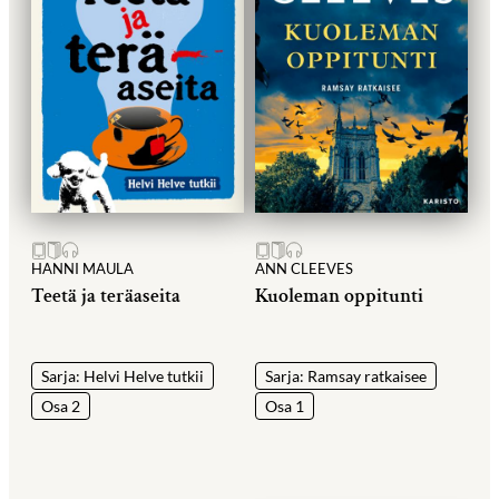
HANNI MAULA
ANN CLEEVES
Teetä ja teräaseita
Kuoleman oppitunti
Sarja: Helvi Helve tutkii
Sarja: Ramsay ratkaisee
Osa 2
Osa 1