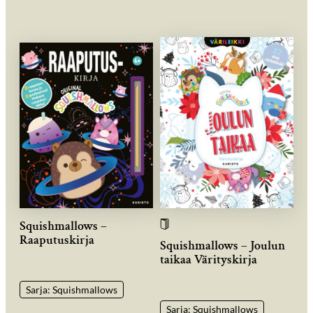
Squishmallows –
Raaputuskirja
Squishmallows – Joulun
taikaa Värityskirja
Sarja: Squishmallows
Sarja: Squishmallows