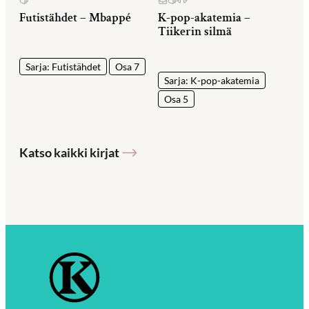
Futistähdet – Mbappé
K-pop-akatemia –
Tiikerin silmä
Sarja: Futistähdet
Osa 7
Sarja: K-pop-akatemia
Osa 5
Katso kaikki kirjat