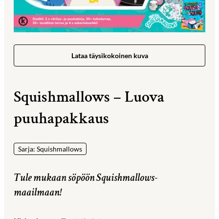
Lataa täysikokoinen kuva
Squishmallows – Luova
puuhapakkaus
Sarja: Squishmallows
Tule mukaan söpöön Squishmallows-
maailmaan!