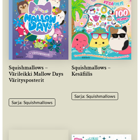
Squishmallows –
Squishmallows –
Värileikki Mallow Days
Kesäfiilis
Väritysposterit
Sarja: Squishmallows
Sarja: Squishmallows