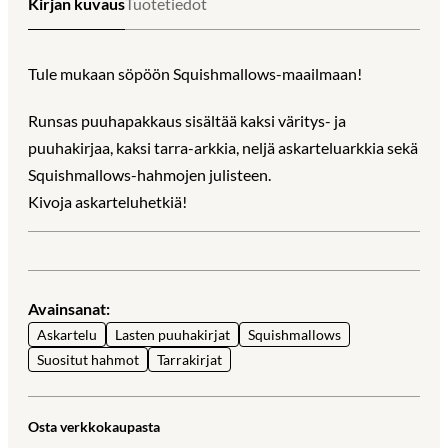
Kirjan kuvaus
Tuotetiedot
Tule mukaan söpöön Squishmallows-maailmaan!
Runsas puuhapakkaus sisältää kaksi väritys- ja
puuhakirjaa, kaksi tarra-arkkia, neljä askarteluarkkia sekä
Squishmallows-hahmojen julisteen.
Kivoja askarteluhetkiä!
Avainsanat:
Askartelu
Lasten puuhakirjat
Squishmallows
Suositut hahmot
Tarrakirjat
Osta verkkokaupasta