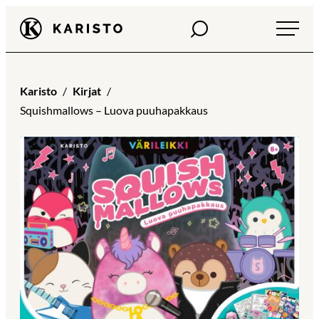
Siirry
Haku
Karisto
suoraan
sisältöön
Karisto
Kirjat
Squishmallows – Luova puuhapakkaus