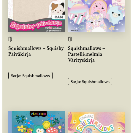
Squishmallows – Squishy
Squishmallows –
Päiväkirja
Pastelliunelmia
Värityskirja
Sarja: Squishmallows
Sarja: Squishmallows