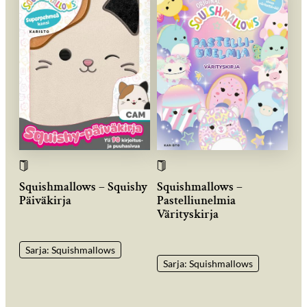
Squishmallows – Squishy
Squishmallows –
Päiväkirja
Pastelliunelmia
Värityskirja
Sarja: Squishmallows
Sarja: Squishmallows