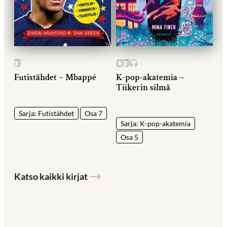
Futistähdet – Mbappé
K-pop-akatemia –
Tiikerin silmä
Sarja: Futistähdet
Osa 7
Sarja: K-pop-akatemia
Osa 5
Katso kaikki kirjat