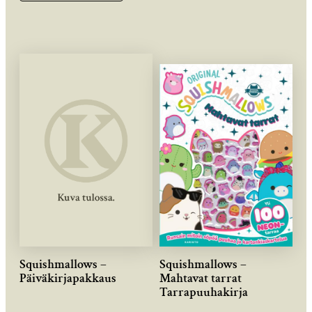
Squishmallows –
Squishmallows –
Päiväkirjapakkaus
Mahtavat tarrat
Tarrapuuhakirja