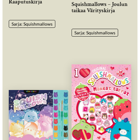
Raaputuskirja
Squishmallows – Joulun
taikaa Värityskirja
Sarja: Squishmallows
Sarja: Squishmallows