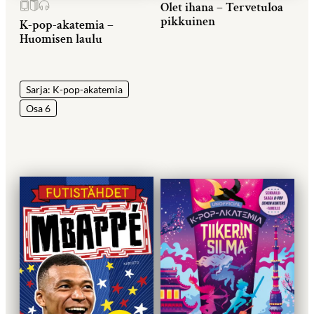
Olet ihana – Tervetuloa
pikkuinen
K-pop-akatemia –
Huomisen laulu
Sarja: K-pop-akatemia
Osa 6