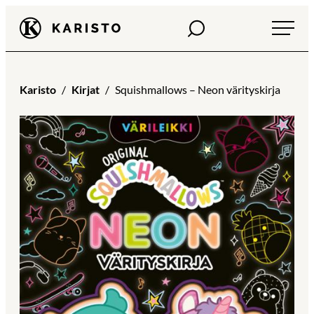
Siirry
Haku
Karisto
suoraan
sisältöön
Karisto
Kirjat
Squishmallows – Neon värityskirja