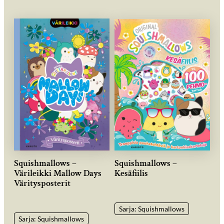
Squishmallows –
Squishmallows –
Värileikki Mallow Days
Kesäfiilis
Väritysposterit
Sarja: Squishmallows
Sarja: Squishmallows