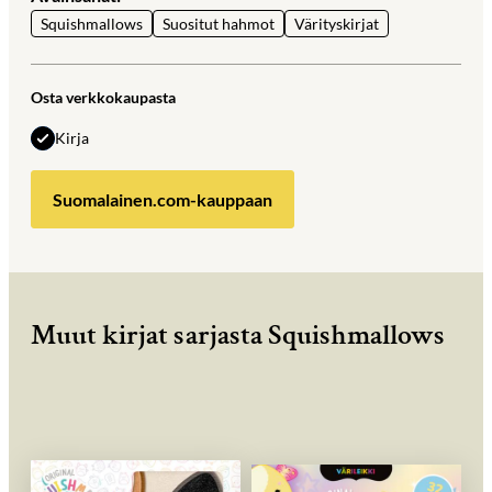
Squishmallows
Suositut hahmot
Värityskirjat
Osta verkkokaupasta
Kirja
Suomalainen.com-kauppaan
Muut kirjat sarjasta Squishmallows