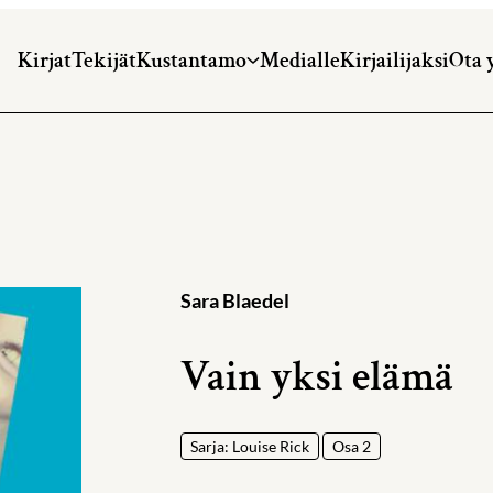
Kirjat
Tekijät
Kustantamo
Medialle
Kirjailijaksi
Ota 
Sara Blaedel
Vain yksi elämä
Sarja: Louise Rick
Osa 2