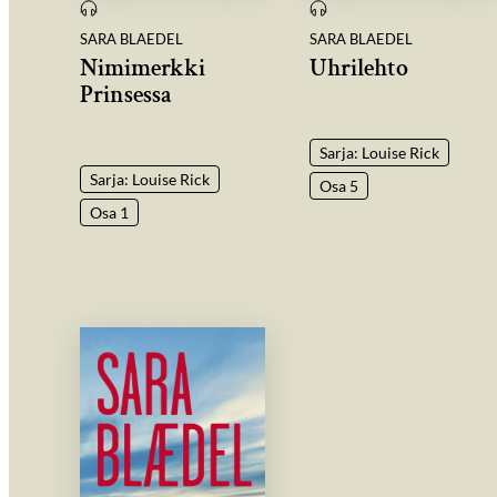
SARA BLAEDEL
SARA BLAEDEL
Nimimerkki
Uhrilehto
Prinsessa
Sarja: Louise Rick
Sarja: Louise Rick
Osa 5
Osa 1