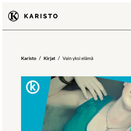
Siirry
Karisto
suoraan
sisältöön
Karisto
Kirjat
Vain yksi elämä