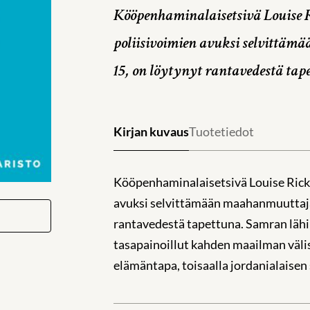
Kööpenhaminalaisetsivä Louise
poliisivoimien avuksi selvitt
15, on löytynyt rantavedestä tap
Kirjan kuvaus
Tuotetiedot
Kööpenhaminalaisetsivä Louise Rick
avuksi selvittämään maahanmuuttaja
rantavedestä tapettuna. Samran lähip
tasapainoillut kahden maailman välis
elämäntapa, toisaalla jordanialaisen 