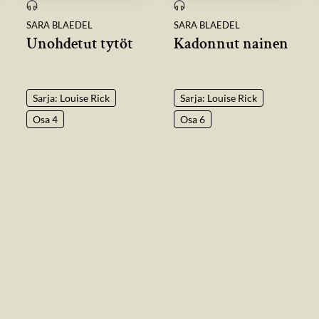
SARA BLAEDEL
SARA BLAEDEL
Unohdetut tytöt
Kadonnut nainen
Sarja: Louise Rick
Sarja: Louise Rick
Osa 4
Osa 6