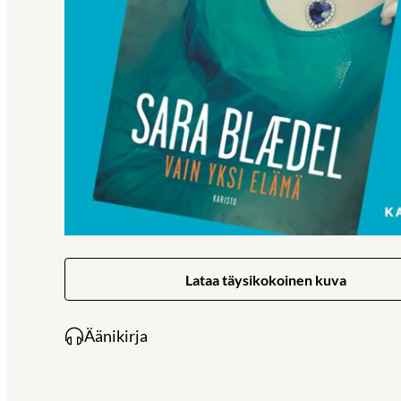
Lataa täysikokoinen kuva
Äänikirja