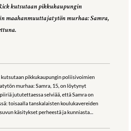
 Rick kutsutaan pikkukaupungin
ämään maahanmuuttajatytön murhaa: Samra,
ettuna.
 kutsutaan pikkukaupungin poliisivoimien
tytön murhaa: Samra, 15, on löytynyt
iiriä jututettaessa selviää, että Samra on
sä: toisaalla tanskalaisten koulukavereiden
suvun käsitykset perheestä ja kunniasta...