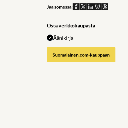
Jaa somessa:
Jaa
Jaa
Jaa
Jaa
Jaa
Facebookissa
X:ssä
Linkedinissä
Blueskyssä
sähköpostil
Osta verkkokaupasta
Äänikirja
Suomalainen.com-kauppaan