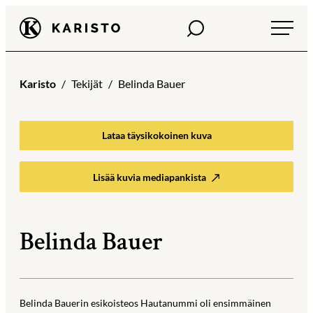
Siirry
Haku
Karisto
suoraan
sisältöön
Karisto
Tekijät
Belinda Bauer
Lataa täysikokoinen kuva
Lisää kuvia mediapankista
Belinda Bauer
Belinda Bauerin esikoisteos Hautanummi oli ensimmäinen