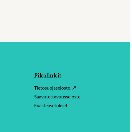
Pikalinkit
Tietosuojaseloste
Saavutettavuusseloste
Evästeasetukset