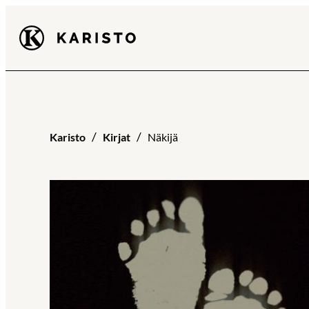
Siirry
Karisto
suoraan
sisältöön
Karisto
Kirjat
Näkijä