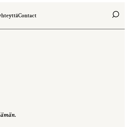
Haku
yhteyttä
Contact
elämän.