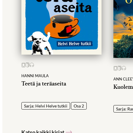
HANNI MAULA
ANN CLEE
Teetä ja teräaseita
Kuolem
Sarja: Helvi Helve tutkii
Osa 2
Sarja: Ra
Katso kaikki kirjat