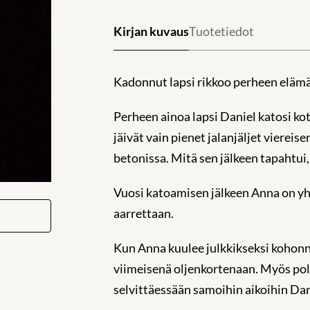
Kirjan kuvaus
Tuotetiedot
Kadonnut lapsi rikkoo perheen eläm
Perheen ainoa lapsi Daniel katosi kot
jäivät vain pienet jalanjäljet vierei
betonissa. Mitä sen jälkeen tapahtui,
Vuosi katoamisen jälkeen Anna on yhä 
aarrettaan.
Kun Anna kuulee julkkikseksi kohonn
viimeisenä oljenkortenaan. Myös pol
selvittäessään samoihin aikoihin Da