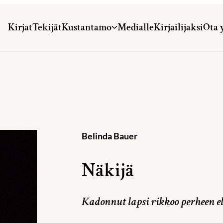
Kirjat
Tekijät
Kustantamo
Medialle
Kirjailijaksi
Ota 
Belinda Bauer
Näkijä
Kadonnut lapsi rikkoo perheen 