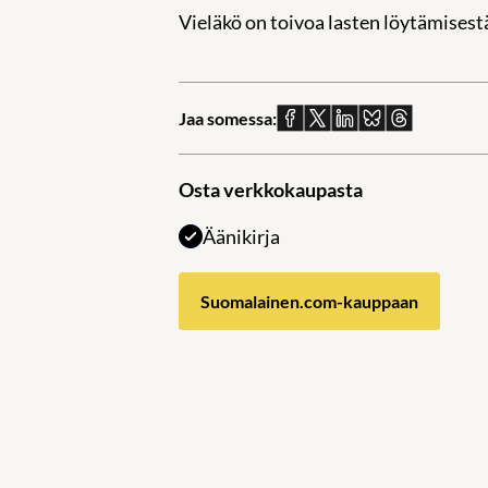
Vieläkö on toivoa lasten löytämisest
Jaa somessa:
Jaa
Jaa
Jaa
Jaa
Jaa
Facebookissa
X:ssä
Linkedinissä
Blueskyssä
sähköpostil
Osta verkkokaupasta
Äänikirja
Suomalainen.com-kauppaan