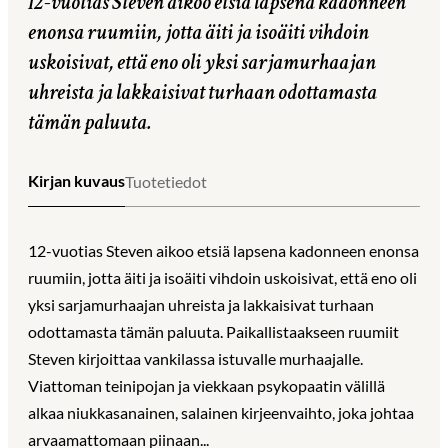
12-vuotias Steven aikoo etsiä lapsena kadonneen
enonsa ruumiin, jotta äiti ja isoäiti vihdoin
uskoisivat, että eno oli yksi sarjamurhaajan
uhreista ja lakkaisivat turhaan odottamasta
tämän paluuta.
Kirjan kuvaus
Tuotetiedot
12-vuotias Steven aikoo etsiä lapsena kadonneen enonsa
ruumiin, jotta äiti ja isoäiti vihdoin uskoisivat, että eno oli
yksi sarjamurhaajan uhreista ja lakkaisivat turhaan
odottamasta tämän paluuta. Paikallistaakseen ruumiit
Steven kirjoittaa vankilassa istuvalle murhaajalle.
Viattoman teinipojan ja viekkaan psykopaatin välillä
alkaa niukkasanainen, salainen kirjeenvaihto, joka johtaa
arvaamattomaan piinaan...