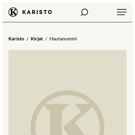
Siirry
Haku
Karisto
suoraan
sisältöön
Karisto
Kirjat
Hautanummi