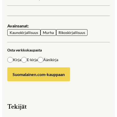
Avainsanat:
Kaunokirjallisuus
Murha
Rikoskirjallisuus
Osta verkkokaupasta
Kirja
E-kirja
Äänikirja
Suomalainen.com-kauppaan
Tekijät