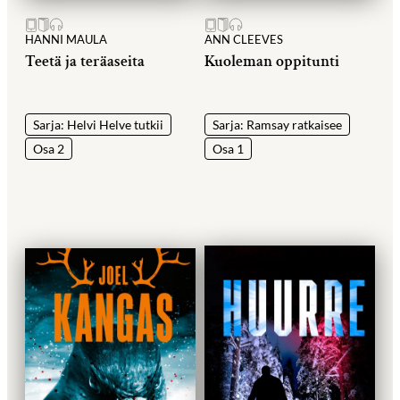
HANNI MAULA
ANN CLEEVES
Teetä ja teräaseita
Kuoleman oppitunti
Sarja: Helvi Helve tutkii
Sarja: Ramsay ratkaisee
Osa 2
Osa 1