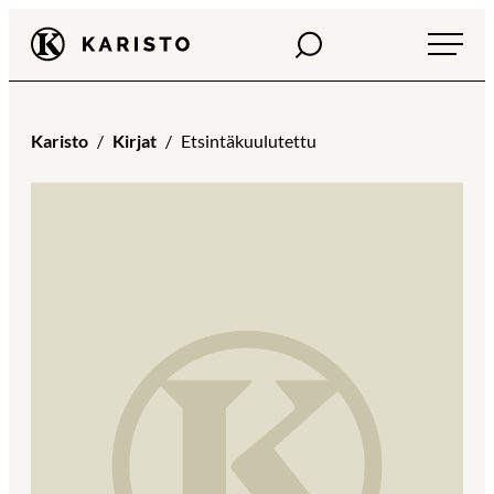
Siirry
Haku
Karisto
suoraan
sisältöön
Karisto
Kirjat
Etsintäkuulutettu