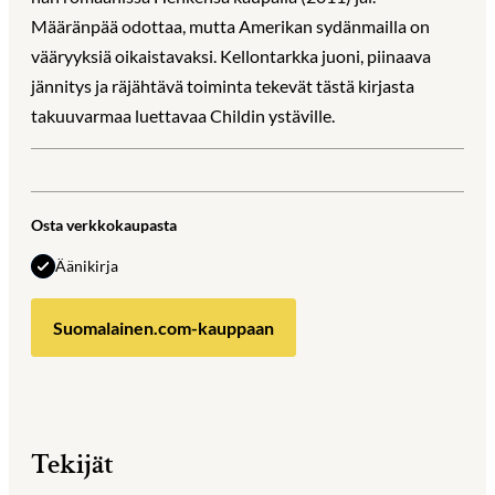
Määränpää odottaa, mutta Amerikan sydänmailla on
vääryyksiä oikaistavaksi. Kellontarkka juoni, piinaava
jännitys ja räjähtävä toiminta tekevät tästä kirjasta
takuuvarmaa luettavaa Childin ystäville.
Osta verkkokaupasta
Äänikirja
Suomalainen.com-kauppaan
Tekijät