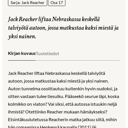
Sarja: Jack Reacher
Osa 17
Jack Reacher liftaa Nebraskassa keskellä
talviyötä autoon, jossa matkustaa kaksi miestä ja
yksi nainen.
Kirjan kuvaus
Tuotetiedot
Jack Reacher liftaa Nebraskassa keskellä talviyötä
autoon, jossa matkustaa kaksi miestä ja yksi nainen.
Auton tunnelma osoittautuu kuitenkin hyvin oudoksi, ja
sitten vastaan tulee tiesulku. Pääseekö seurue läpi, koska
kolmikko on viaton? Vai siksi, että autossa istuukin neljä
ihmistä? Otettiinko Reacher mukaan hämäykseksi?
Etsintäkuulutetussa Reacherin matka jatkuu siitä, mihin
hän romaanissa Henkensä kaupalla (2011) jäi.