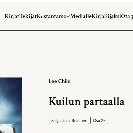
Kirjat
Tekijät
Kustantamo
Medialle
Kirjailijaksi
Ota 
Lee Child
Kuilun partaalla
Sarja: Jack Reacher
Osa 25