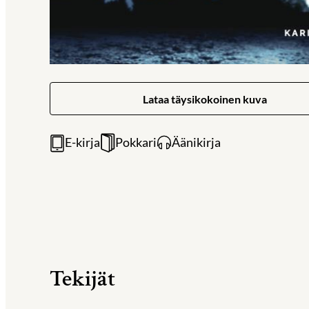
Lataa täysikokoinen kuva
E-kirja
Pokkari
Äänikirja
Tekijät