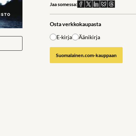
Jaa somessa:
Jaa
Jaa
Jaa
Jaa
Jaa
Facebookissa
X:ssä
Linkedinissä
Blueskyssä
sähköpostil
Osta verkkokaupasta
E-kirja
Äänikirja
Suomalainen.com-kauppaan