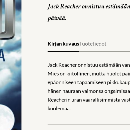
Jack Reacher onnistuu estämään
päivää.
Kirjan kuvaus
Tuotetiedot
Jack Reacher onnistuu estämään vanh
Mies on kiitollinen, mutta huolet pa
epäonniseen tapaamiseen pikkukaupu
hänen hauraan vaimonsa ongelmissa ei
Reacherin uran vaarallisimmista vast
kuolemaa.