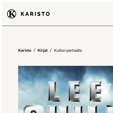
Siirry
Karisto
suoraan
sisältöön
Karisto
Kirjat
Kuilun partaalla