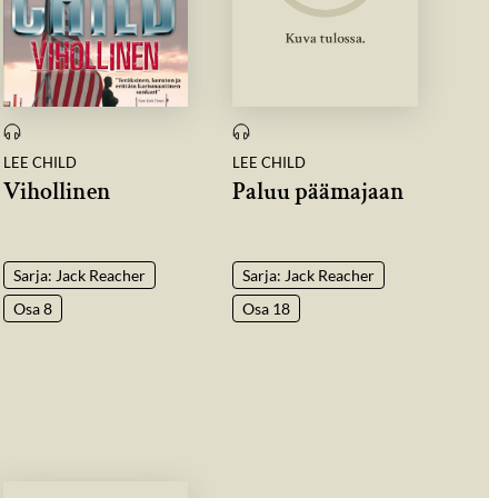
LEE CHILD
LEE CHILD
Vihollinen
Paluu päämajaan
Sarja: Jack Reacher
Sarja: Jack Reacher
Osa 8
Osa 18