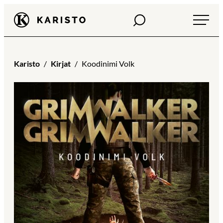
Siirry
Haku
Karisto
suoraan
sisältöön
Karisto
Kirjat
Koodinimi Volk