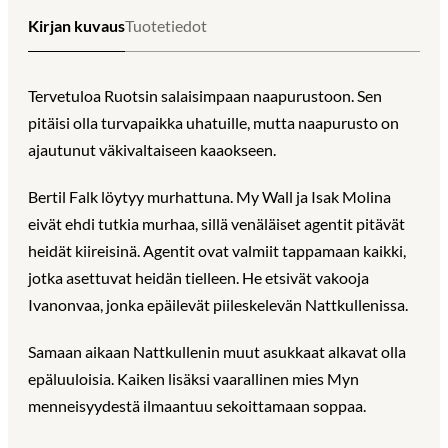
Kirjan kuvaus
Tuotetiedot
Tervetuloa Ruotsin salaisimpaan naapurustoon. Sen
pitäisi olla turvapaikka uhatuille, mutta naapurusto on
ajautunut väkivaltaiseen kaaokseen.
Bertil Falk löytyy murhattuna. My Wall ja Isak Molina
eivät ehdi tutkia murhaa, sillä venäläiset agentit pitävät
heidät kiireisinä. Agentit ovat valmiit tappamaan kaikki,
jotka asettuvat heidän tielleen. He etsivät vakooja
Ivanonvaa, jonka epäilevät piileskelevän Nattkullenissa.
Samaan aikaan Nattkullenin muut asukkaat alkavat olla
epäluuloisia. Kaiken lisäksi vaarallinen mies Myn
menneisyydestä ilmaantuu sekoittamaan soppaa.