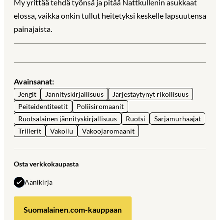
My yrittää tehdä työnsä ja pitää Nattkullenin asukkaat
elossa, vaikka onkin tullut heitetyksi keskelle lapsuutensa
painajaista.
Avainsanat:
Jengit
Jännityskirjallisuus
Järjestäytynyt rikollisuus
Peiteidentiteetit
Poliisiromaanit
Ruotsalainen jännityskirjallisuus
Ruotsi
Sarjamurhaajat
Trillerit
Vakoilu
Vakoojaromaanit
Osta verkkokaupasta
Äänikirja
Suomalainen.com-kauppaan