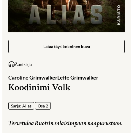
Lataa täysikokoinen kuva
Äänikirja
Caroline Grimwalker
Leffe Grimwalker
Koodinimi Volk
Sarja: Alias
Osa 2
Tervetuloa Ruotsin salaisimpaan naapurustoon.