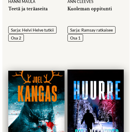
HANNI MAULA
ANN CLEEVES
Teetä ja teräaseita
Kuoleman oppitunti
Sarja: Helvi Helve tutkii
Sarja: Ramsay ratkaisee
Osa 2
Osa 1