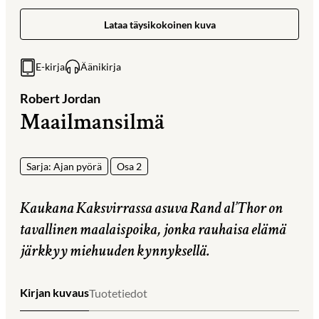
Lataa täysikokoinen kuva
E-kirja
Äänikirja
Robert Jordan
Maailmansilmä
Sarja: Ajan pyörä
Osa 2
Kaukana Kaksvirrassa asuva Rand al’Thor on
tavallinen maalaispoika, jonka rauhaisa elämä
järkkyy miehuuden kynnyksellä.
Kirjan kuvaus
Tuotetiedot