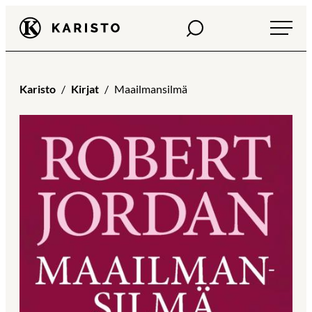
Siirry
Haku
Karisto
suoraan
sisältöön
Karisto
Kirjat
Maailmansilmä