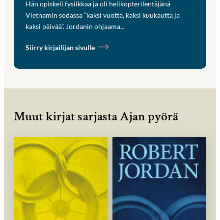
Hän opiskeli fysiikkaa ja oli helikopterilentäjänä
Vietnamin sodassa ”kaksi vuotta, kaksi kuukautta ja
kaksi päivää”. Jordanin ohjaama...
Siirry kirjailijan sivulle
Muut kirjat sarjasta Ajan pyörä