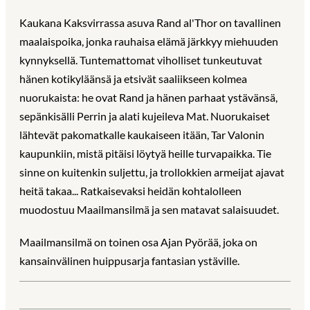
Kaukana Kaksvirrassa asuva Rand al'Thor on tavallinen
maalaispoika, jonka rauhaisa elämä järkkyy miehuuden
kynnyksellä. Tuntemattomat viholliset tunkeutuvat
hänen kotikyläänsä ja etsivät saaliikseen kolmea
nuorukaista: he ovat Rand ja hänen parhaat ystävänsä,
sepänkisälli Perrin ja alati kujeileva Mat. Nuorukaiset
lähtevät pakomatkalle kaukaiseen itään, Tar Valonin
kaupunkiin, mistä pitäisi löytyä heille turvapaikka. Tie
sinne on kuitenkin suljettu, ja trollokkien armeijat ajavat
heitä takaa... Ratkaisevaksi heidän kohtalolleen
muodostuu Maailmansilmä ja sen matavat salaisuudet.
Maailmansilmä on toinen osa Ajan Pyörää, joka on
kansainvälinen huippusarja fantasian ystäville.