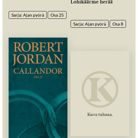
Lohikäärme herää
Sarja: Ajan pyörä
Osa 25
Sarja: Ajan pyörä
Osa 8