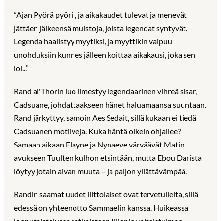
”Ajan Pyörä pyörii, ja aikakaudet tulevat ja menevät
jättäen jälkeensä muistoja, joista legendat syntyvät.
Legenda haalistyy myytiksi, ja myyttikin vaipuu
unohduksiin kunnes jälleen koittaa aikakausi, joka sen
loi...”
Rand al'Thorin luo ilmestyy legendaarinen vihreä sisar,
Cadsuane, johdattaakseen hänet haluamaansa suuntaan.
Rand järkyttyy, samoin Aes Sedait, sillä kukaan ei tiedä
Cadsuanen motiiveja. Kuka häntä oikein ohjailee?
Samaan aikaan Elayne ja Nynaeve värväävät Matin
avukseen Tuulten kulhon etsintään, mutta Ebou Darista
löytyy jotain aivan muuta – ja paljon yllättävämpää.
Randin saamat uudet liittolaiset ovat tervetulleita, sillä
edessä on yhteenotto Sammaelin kanssa. Huikeassa
lopputaistelussa ratkaistaan Illianin valtaistuimen