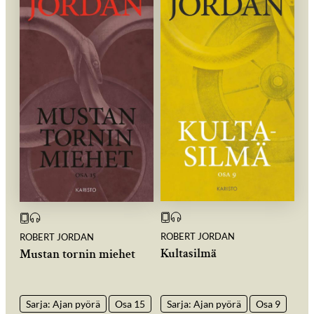
ROBERT JORDAN
ROBERT JORDAN
Kultasilmä
Mustan tornin miehet
Sarja: Ajan pyörä
Osa 9
Sarja: Ajan pyörä
Osa 15