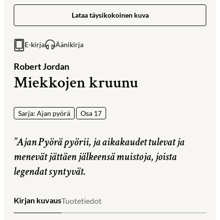
Lataa täysikokoinen kuva
E-kirja
Äänikirja
Robert Jordan
Miekkojen kruunu
Sarja: Ajan pyörä
Osa 17
”Ajan Pyörä pyörii, ja aikakaudet tulevat ja
menevät jättäen jälkeensä muistoja, joista
legendat syntyvät.
Kirjan kuvaus
Tuotetiedot