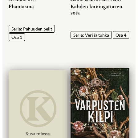
Phantasma
Kahden kuningattaren
sota
Sarja: Pahuuden pelit
Sarja: Veri ja tuhka
Osa 4
Osa 1