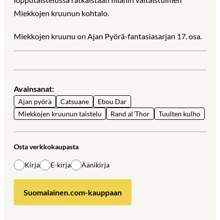
Miekkojen kruunun kohtalo.
Miekkojen kruunu on Ajan Pyörä-fantasiasarjan 17. osa.
Avainsanat:
Ajan pyörä
Catsuane
Ebou Dar
Miekkojen kruunun taistelu
Rand al´Thor
Tuulten kulho
Osta verkkokaupasta
Kirja
E-kirja
Äänikirja
Suomalainen.com-kauppaan