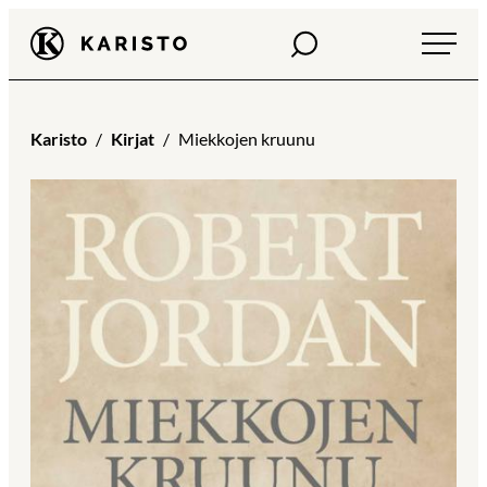
Siirry
Haku
Karisto
suoraan
sisältöön
Karisto
Kirjat
Miekkojen kruunu