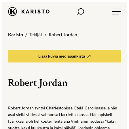
Siirry
Haku
Karisto
suoraan
sisältöön
Karisto
Tekijät
Robert Jordan
Lisää kuvia mediapankista
Robert Jordan
Robert Jordan syntyi Charlestonissa, Etelä-Carolinassa ja hän
asui siellä yhdessä vaimonsa Harrietin kanssa. Hän opiskeli
fysiikkaa ja oli helikopterilentäjänä Vietnamin sodassa "kaksi
vuotta, kaksi kuukautta ja kaksi päivää". Jordanin ohjaama