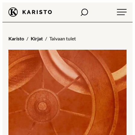
Siirry
Haku
Karisto
suoraan
sisältöön
Karisto
Kirjat
Taivaan tulet