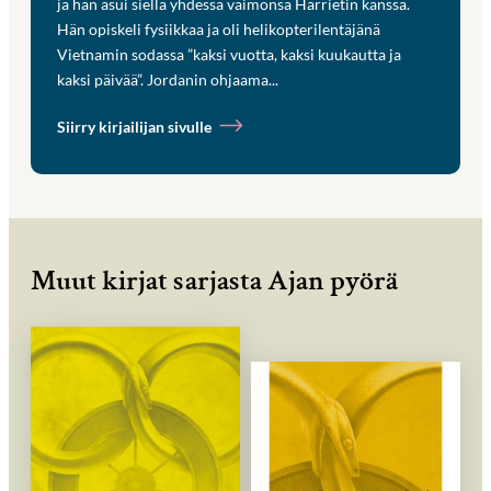
ja hän asui siellä yhdessä vaimonsa Harrietin kanssa.
Hän opiskeli fysiikkaa ja oli helikopterilentäjänä
Vietnamin sodassa ”kaksi vuotta, kaksi kuukautta ja
kaksi päivää”. Jordanin ohjaama...
Siirry kirjailijan sivulle
Muut kirjat sarjasta Ajan pyörä