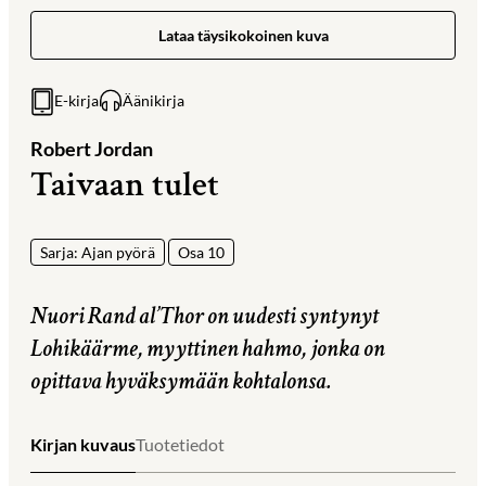
Lataa täysikokoinen kuva
E-kirja
Äänikirja
Robert Jordan
Taivaan tulet
Sarja: Ajan pyörä
Osa 10
Nuori Rand al’Thor on uudesti syntynyt
Lohikäärme, myyttinen hahmo, jonka on
opittava hyväksymään kohtalonsa.
Kirjan kuvaus
Tuotetiedot