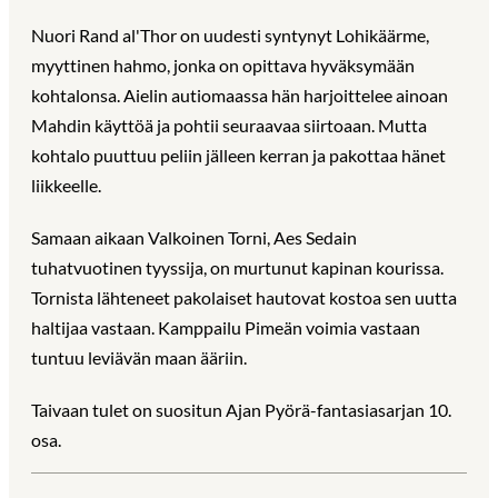
Nuori Rand al'Thor on uudesti syntynyt Lohikäärme,
myyttinen hahmo, jonka on opittava hyväksymään
kohtalonsa. Aielin autiomaassa hän harjoittelee ainoan
Mahdin käyttöä ja pohtii seuraavaa siirtoaan. Mutta
kohtalo puuttuu peliin jälleen kerran ja pakottaa hänet
liikkeelle.
Samaan aikaan Valkoinen Torni, Aes Sedain
tuhatvuotinen tyyssija, on murtunut kapinan kourissa.
Tornista lähteneet pakolaiset hautovat kostoa sen uutta
haltijaa vastaan. Kamppailu Pimeän voimia vastaan
tuntuu leviävän maan ääriin.
Taivaan tulet on suositun Ajan Pyörä-fantasiasarjan 10.
osa.